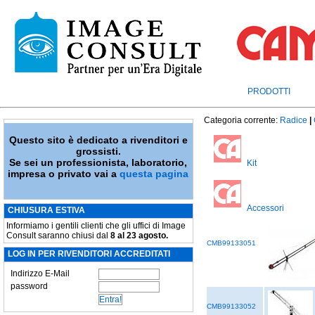
PRODOTTI
Categoria corrente:
Radice
|
Questo sito è dedicato a rivenditori e
grossisti.
Se sei un professionista, laboratorio,
Kit
impresa o privato vai a
questa pagina
Accessori
CHIUSURA ESTIVA
Informiamo i gentili clienti che gli uffici di Image
Consult saranno chiusi dal
8 al 23 agosto.
CMB99133051
LOG IN PER RIVENDITORI ACCREDITATI
Indirizzo E-Mail
password
CMB99133052