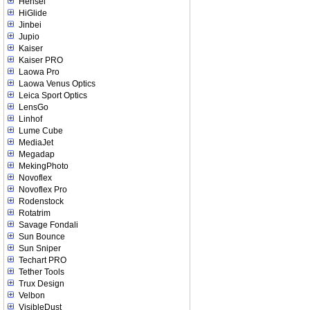
Hensel
HiGlide
Jinbei
Jupio
Kaiser
Kaiser PRO
Laowa Pro
Laowa Venus Optics
Leica Sport Optics
LensGo
Linhof
Lume Cube
MediaJet
Megadap
MekingPhoto
Novoflex
Novoflex Pro
Rodenstock
Rotatrim
Savage Fondali
Sun Bounce
Sun Sniper
Techart PRO
Tether Tools
Trux Design
Velbon
VisibleDust