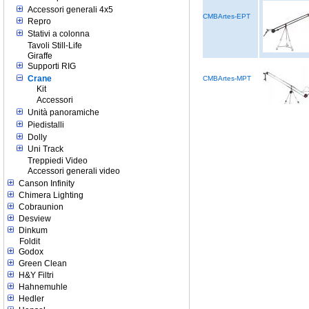
Accessori generali 4x5
CMBArtes-EPT
Repro
Stativi a colonna
Tavoli Still-Life
Giraffe
Supporti RIG
Crane
CMBArtes-MPT
Kit
Accessori
Unità panoramiche
Piedistalli
Dolly
Uni Track
Treppiedi Video
Accessori generali video
Canson Infinity
Chimera Lighting
Cobraunion
Desview
Dinkum
Foldit
Godox
Green Clean
H&Y Filtri
Hahnemuhle
Hedler