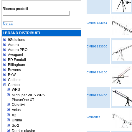
Ricerca prodotti
CMB99133054
I BRAND DISTRIBUITI
9Solutions
Aurora
CMB99133056
Aurora PRO
Awagami
BD Fondali
Billingham
Bowens
CMB99134150
B+W
Calibrite
Cambo
WRS
Mirini per WDS WRS
CMB99134400
PhaseOne XT
Obiettivi
Actus
X2
CMBArtes
Ultima
Sc-2
Dorsi e piastre