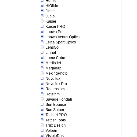
Hensel
HiGlide
Jinbei
Jupio
Kaiser
Kaiser PRO
Laowa Pro
Laowa Venus Optics
Leica Sport Optics
LensGo
Linhof
Lume Cube
MediaJet
Megadap
MekingPhoto
Novoflex
Novoflex Pro
Rodenstock
Rotatrim
Savage Fondali
Sun Bounce
Sun Sniper
Techart PRO
Tether Tools
Trux Design
Velbon
VisibleDust