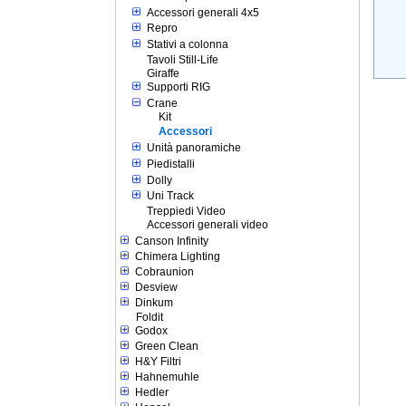
Accessori generali 4x5
Repro
Stativi a colonna
Tavoli Still-Life
Giraffe
Supporti RIG
Crane
Kit
Accessori
Unità panoramiche
Piedistalli
Dolly
Uni Track
Treppiedi Video
Accessori generali video
Canson Infinity
Chimera Lighting
Cobraunion
Desview
Dinkum
Foldit
Godox
Green Clean
H&Y Filtri
Hahnemuhle
Hedler