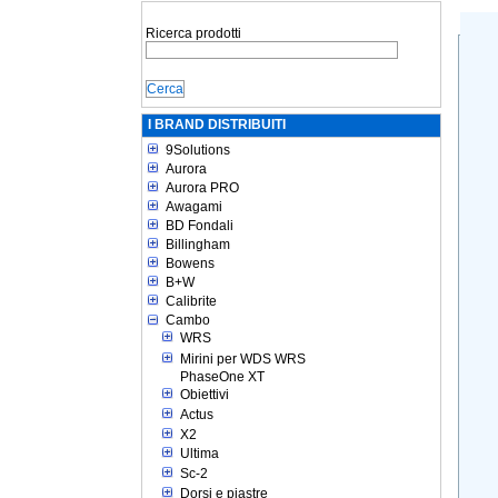
Ricerca prodotti
I BRAND DISTRIBUITI
9Solutions
Aurora
Aurora PRO
Awagami
BD Fondali
Billingham
Bowens
B+W
Calibrite
Cambo
WRS
Mirini per WDS WRS
PhaseOne XT
Obiettivi
Actus
X2
Ultima
Sc-2
Dorsi e piastre