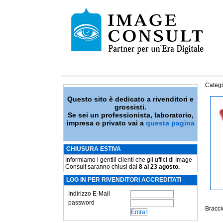
Catego
Questo sito è dedicato a rivenditori e
grossisti.
Se sei un professionista, laboratorio,
impresa o privato vai a
questa pagina
CHIUSURA ESTIVA
Informiamo i gentili clienti che gli uffici di Image
Consult saranno chiusi dal
8 al 23 agosto.
LOG IN PER RIVENDITORI ACCREDITATI
Indirizzo E-Mail
password
Bracci