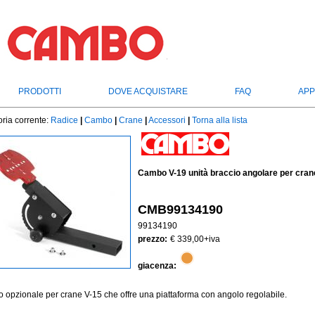
PRODOTTI
DOVE ACQUISTARE
FAQ
APP
ria corrente:
Radice
|
Cambo
|
Crane
|
Accessori
|
Torna alla lista
Cambo V-19 unità braccio angolare per cran
CMB99134190
99134190
prezzo:
€ 339,00
+iva
giacenza:
o opzionale per crane V-15 che offre una piattaforma con angolo regolabile.