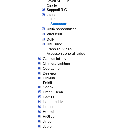
Tavoli Still-Life
Giraffe
Supporti RIG
Crane
Kit
Accessori
Unità panoramiche
Piedistalli
Dolly
Uni Track
Treppiedi Video
Accessori generali video
Canson Infinity
Chimera Lighting
Cobraunion
Desview
Dinkum
Foldit
Godox
Green Clean
H&Y Filtri
Hahnemuhle
Hedler
Hensel
HiGlide
Jinbei
Jupio