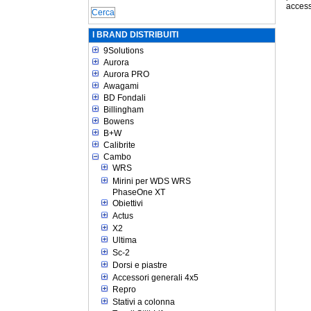
access
I BRAND DISTRIBUITI
9Solutions
Aurora
Aurora PRO
Awagami
BD Fondali
Billingham
Bowens
B+W
Calibrite
Cambo
WRS
Mirini per WDS WRS
PhaseOne XT
Obiettivi
Actus
X2
Ultima
Sc-2
Dorsi e piastre
Accessori generali 4x5
Repro
Stativi a colonna