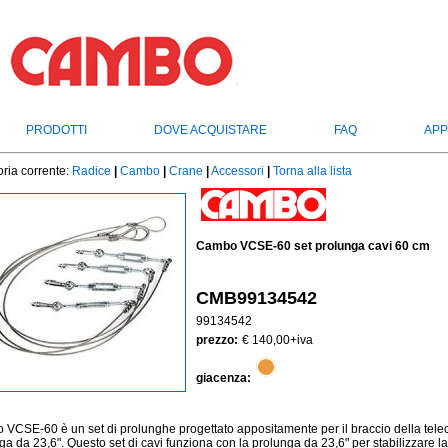
PRODOTTI
DOVE ACQUISTARE
FAQ
APP
ria corrente:
Radice
|
Cambo
|
Crane
|
Accessori
|
Torna alla lista
Cambo VCSE-60 set prolunga cavi 60 cm
CMB99134542
99134542
prezzo:
€ 140,00
+iva
giacenza:
VCSE-60 è un set di prolunghe progettato appositamente per il braccio della teleca
ga da 23,6". Questo set di cavi funziona con la prolunga da 23,6" per stabilizzare la g