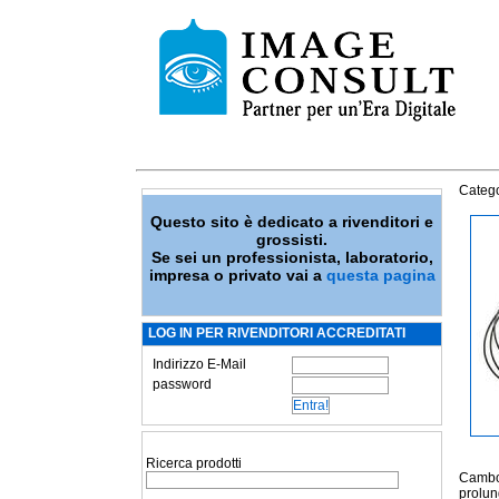
Catego
Questo sito è dedicato a rivenditori e
grossisti.
Se sei un professionista, laboratorio,
impresa o privato vai a
questa pagina
LOG IN PER RIVENDITORI ACCREDITATI
Indirizzo E-Mail
password
Ricerca prodotti
Cambo 
prolun