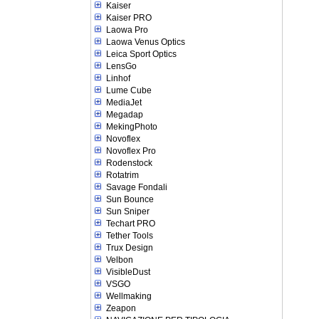
Kaiser
Kaiser PRO
Laowa Pro
Laowa Venus Optics
Leica Sport Optics
LensGo
Linhof
Lume Cube
MediaJet
Megadap
MekingPhoto
Novoflex
Novoflex Pro
Rodenstock
Rotatrim
Savage Fondali
Sun Bounce
Sun Sniper
Techart PRO
Tether Tools
Trux Design
Velbon
VisibleDust
VSGO
Wellmaking
Zeapon