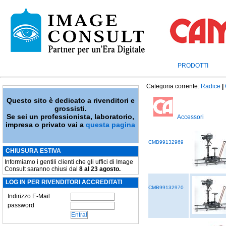
PRODOTTI
Categoria corrente:
Radice
|
Questo sito è dedicato a rivenditori e
grossisti.
Se sei un professionista, laboratorio,
Accessori
impresa o privato vai a
questa pagina
CMB99132969
CHIUSURA ESTIVA
Informiamo i gentili clienti che gli uffici di Image
Consult saranno chiusi dal
8 al 23 agosto.
LOG IN PER RIVENDITORI ACCREDITATI
CMB99132970
Indirizzo E-Mail
password