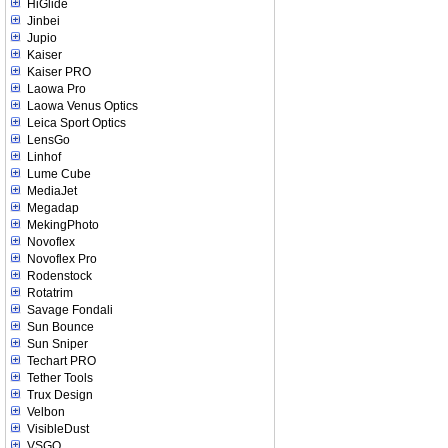
HiGlide
Jinbei
Jupio
Kaiser
Kaiser PRO
Laowa Pro
Laowa Venus Optics
Leica Sport Optics
LensGo
Linhof
Lume Cube
MediaJet
Megadap
MekingPhoto
Novoflex
Novoflex Pro
Rodenstock
Rotatrim
Savage Fondali
Sun Bounce
Sun Sniper
Techart PRO
Tether Tools
Trux Design
Velbon
VisibleDust
VSGO