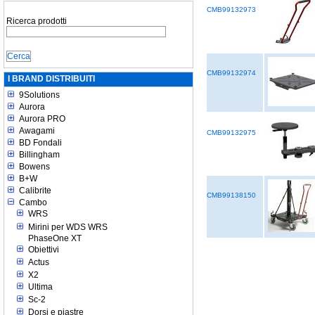
CMB99132973
Ricerca prodotti
CMB99132974
I BRAND DISTRIBUITI
9Solutions
Aurora
Aurora PRO
Awagami
CMB99132975
BD Fondali
Billingham
Bowens
B+W
Calibrite
CMB99138150
Cambo
WRS
Mirini per WDS WRS
PhaseOne XT
Obiettivi
Actus
X2
Ultima
Sc-2
Dorsi e piastre