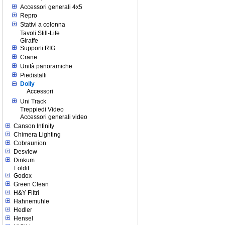
Accessori generali 4x5
Repro
Stativi a colonna
Tavoli Still-Life
Giraffe
Supporti RIG
Crane
Unità panoramiche
Piedistalli
Dolly
Accessori
Uni Track
Treppiedi Video
Accessori generali video
Canson Infinity
Chimera Lighting
Cobraunion
Desview
Dinkum
Foldit
Godox
Green Clean
H&Y Filtri
Hahnemuhle
Hedler
Hensel