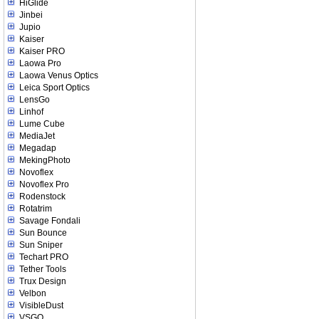
HiGlide
Jinbei
Jupio
Kaiser
Kaiser PRO
Laowa Pro
Laowa Venus Optics
Leica Sport Optics
LensGo
Linhof
Lume Cube
MediaJet
Megadap
MekingPhoto
Novoflex
Novoflex Pro
Rodenstock
Rotatrim
Savage Fondali
Sun Bounce
Sun Sniper
Techart PRO
Tether Tools
Trux Design
Velbon
VisibleDust
VSGO