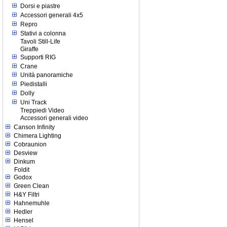
Dorsi e piastre
Accessori generali 4x5
Repro
Stativi a colonna
Tavoli Still-Life
Giraffe
Supporti RIG
Crane
Unità panoramiche
Piedistalli
Dolly
Uni Track
Treppiedi Video
Accessori generali video
Canson Infinity
Chimera Lighting
Cobraunion
Desview
Dinkum
Foldit
Godox
Green Clean
H&Y Filtri
Hahnemuhle
Hedler
Hensel