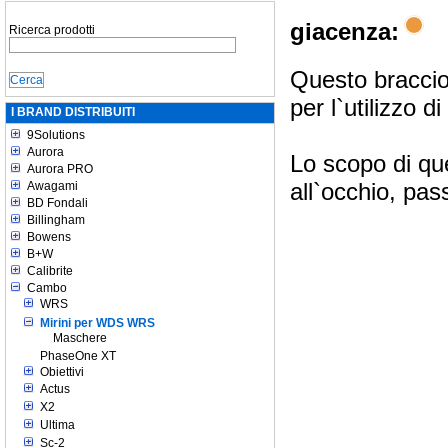
giacenza:
Ricerca prodotti
Questo braccio
per l`utilizzo 
I BRAND DISTRIBUITI
9Solutions
Aurora
Lo scopo di que
Aurora PRO
all`occhio, pas
Awagami
BD Fondali
Billingham
Bowens
B+W
Calibrite
Cambo
WRS
Mirini per WDS WRS
Maschere
PhaseOne XT
Obiettivi
Actus
X2
Ultima
Sc-2