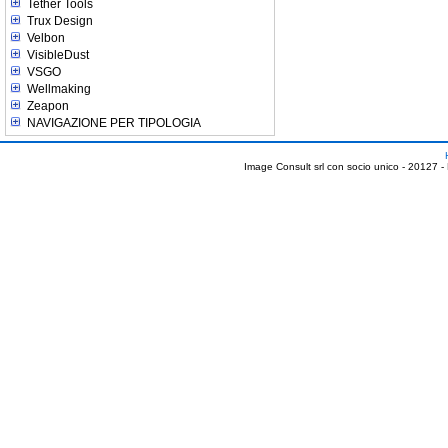
Tether Tools
Trux Design
Velbon
VisibleDust
VSGO
Wellmaking
Zeapon
NAVIGAZIONE PER TIPOLOGIA
Image Consult srl con socio unico - 20127 -