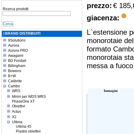
prezzo:
€ 185,
Ricerca prodotti
giacenza:
L`estensione 
I BRAND DISTRIBUITI
monorotaie del
9Solutions
Aurora
formato Cambo 
Aurora PRO
monorotaia sta
Awagami
BD Fondali
messa a fuoco 
Billingham
Bowens
B+W
Calibrite
Cambo
WRS
Immagini
Mirini per WDS WRS
PhaseOne XT
Obiettivi
Actus
X2
Ultima
Ultima 45
Piastre obiettivi