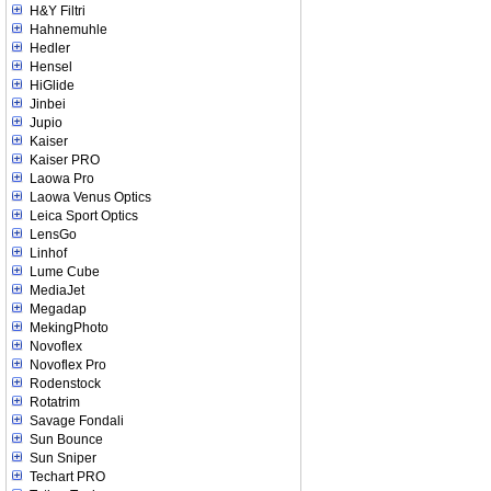
H&Y Filtri
Hahnemuhle
Hedler
Hensel
HiGlide
Jinbei
Jupio
Kaiser
Kaiser PRO
Laowa Pro
Laowa Venus Optics
Leica Sport Optics
LensGo
Linhof
Lume Cube
MediaJet
Megadap
MekingPhoto
Novoflex
Novoflex Pro
Rodenstock
Rotatrim
Savage Fondali
Sun Bounce
Sun Sniper
Techart PRO