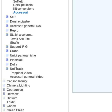
Soffietti
Dorsi pellicola
Kit conversione
Accessori
Sc-2
Dorsi e piastre
Accessori generali 4x5
Repro
Stativi a colonna
Tavoli Still-Life
Giraffe
Supporti RIG
Crane
Unità panoramiche
Piedistalli
Dolly
Uni Track
Treppiedi Video
Accessori generali video
Canson Infinity
Chimera Lighting
Cobraunion
Desview
Dinkum
Foldit
Godox
Green Clean