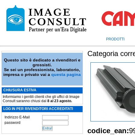
PRODOTTI
Categoria corr
Questo sito è dedicato a rivenditori e
grossisti.
Se sei un professionista, laboratorio,
impresa o privato vai a
questa pagina
CHIUSURA ESTIVA
Informiamo i gentili clienti che gli uffici di Image
Consult saranno chiusi dal
8 al 23 agosto.
LOG IN PER RIVENDITORI ACCREDITATI
Indirizzo E-Mail
password
codice_ean:
9