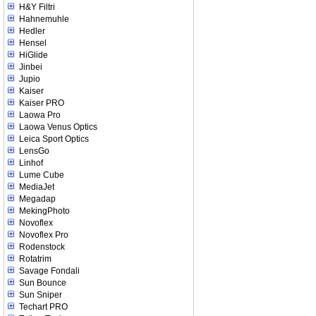
H&Y Filtri
Hahnemuhle
Hedler
Hensel
HiGlide
Jinbei
Jupio
Kaiser
Kaiser PRO
Laowa Pro
Laowa Venus Optics
Leica Sport Optics
LensGo
Linhof
Lume Cube
MediaJet
Megadap
MekingPhoto
Novoflex
Novoflex Pro
Rodenstock
Rotatrim
Savage Fondali
Sun Bounce
Sun Sniper
Techart PRO