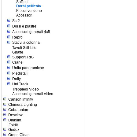
Soffietti
Dorsi pellicola
Kit conversione
Accessori
Sc-2
Dorsi e piastre
Accessori generali 4x5
Repro
Stativi a colonna
Tavoli Still-Life
Giraffe
Supporti RIG
Crane
Unità panoramiche
Piedistalli
Dolly
Uni Track
Treppiedi Video
Accessori generali video
Canson Infinity
Chimera Lighting
Cobraunion
Desview
Dinkum
Foldit
Godox
Green Clean