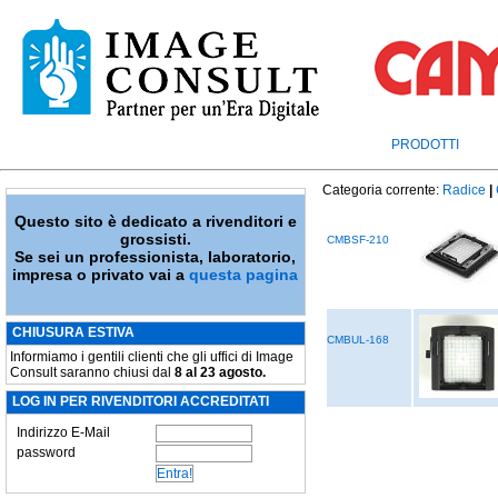
PRODOTTI
Categoria corrente:
Radice
|
Questo sito è dedicato a rivenditori e
grossisti.
CMBSF-210
Se sei un professionista, laboratorio,
impresa o privato vai a
questa pagina
CHIUSURA ESTIVA
CMBUL-168
Informiamo i gentili clienti che gli uffici di Image
Consult saranno chiusi dal
8 al 23 agosto.
LOG IN PER RIVENDITORI ACCREDITATI
Indirizzo E-Mail
password