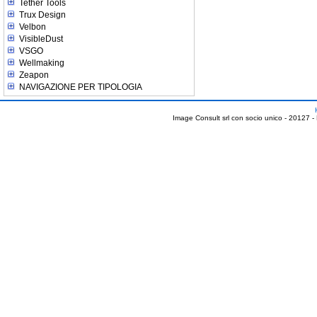
Tether Tools
Trux Design
Velbon
VisibleDust
VSGO
Wellmaking
Zeapon
NAVIGAZIONE PER TIPOLOGIA
Image Consult srl con socio unico - 20127 -