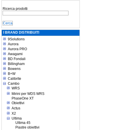
Ricerca prodotti
I BRAND DISTRIBUITI
9Solutions
Aurora
Aurora PRO
Awagami
BD Fondali
Billingham
Bowens
B+W
Calibrite
Cambo
WRS
Mirini per WDS WRS
PhaseOne XT
Obiettivi
Actus
X2
Ultima
Ultima 45
Piastre obiettivi