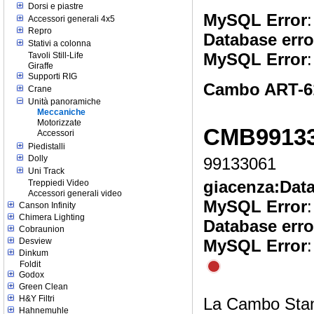
Dorsi e piastre
MySQL Error
:
Accessori generali 4x5
Repro
Database erro
Stativi a colonna
MySQL Error
:
Tavoli Still-Life
Giraffe
Supporti RIG
Cambo ART-61 
Crane
Unità panoramiche
Meccaniche
Motorizzate
CMB9913
Accessori
Piedistalli
Dolly
99133061
Uni Track
giacenza:
Data
Treppiedi Video
Accessori generali video
MySQL Error
:
Canson Infinity
Chimera Lighting
Database erro
Cobraunion
MySQL Error
:
Desview
Dinkum
Foldit
Godox
Green Clean
H&Y Filtri
La Cambo Standa
Hahnemuhle