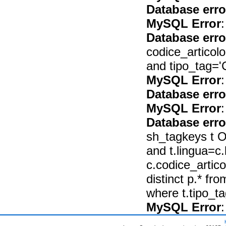
Database erro
MySQL Error
:
Database erro
codice_articol
and tipo_tag='
MySQL Error
:
Database erro
MySQL Error
:
Database erro
sh_tagkeys t O
and t.lingua=c.
c.codice_arti
distinct p.* fr
where t.tipo_
MySQL Error
: