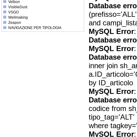
Velbon
Database erro
VisibleDust
(prefisso='ALL'
VSGO
Wellmaking
and campi_lista
Zeapon
NAVIGAZIONE PER TIPOLOGIA
MySQL Error
:
Database erro
MySQL Error
:
Database erro
inner join sh_a
a.ID_articolo=
by ID_articolo
MySQL Error
:
Database erro
codice from s
tipo_tag='ALT'
where tagkey=
MySQL Error
: