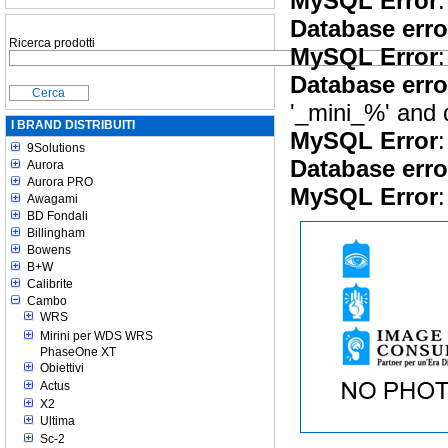
MySQL Error
:
Database erro
Ricerca prodotti
MySQL Error
:
Database erro
'_mini_%' and 
I BRAND DISTRIBUITI
MySQL Error
:
9Solutions
Database erro
Aurora
Aurora PRO
MySQL Error
:
Awagami
BD Fondali
Billingham
Bowens
B+W
Calibrite
Cambo
WRS
Mirini per WDS WRS
PhaseOne XT
Obiettivi
Actus
X2
Ultima
Sc-2