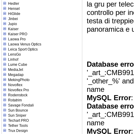
la gru per tel
Hedler
Hensel
controllo per i
HiGlide
testa di treppi
Jinbei
Jupio
panoramica e u
Kaiser
Kaiser PRO
Laowa Pro
Laowa Venus Optics
Leica Sport Optics
LensGo
Linhof
Database erro
Lume Cube
MediaJet
'_art_:CMB9913
Megadap
'_other_%' and t
MekingPhoto
Novoflex
name
Novoflex Pro
Rodenstock
MySQL Error
:
Rotatrim
Database erro
Savage Fondali
Sun Bounce
'_art_:CMB991330
Sun Sniper
Techart PRO
name
Tether Tools
MySQL Error
:
Trux Design