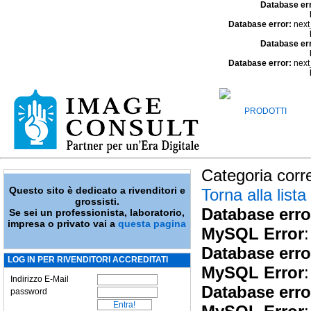
Database er
Database error:
next
Database er
Database error:
next
PRODOTTI
Categoria corr
Questo sito è dedicato a rivenditori e
Torna alla lista
grossisti.
Database erro
Se sei un professionista, laboratorio,
impresa o privato vai a
questa pagina
MySQL Error
:
Database erro
LOG IN PER RIVENDITORI ACCREDITATI
MySQL Error
:
Indirizzo E-Mail
Database erro
password