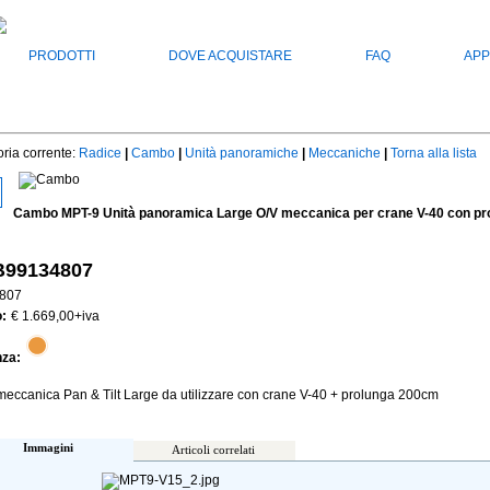
PRODOTTI
DOVE ACQUISTARE
FAQ
APP
ria corrente:
Radice
|
Cambo
|
Unità panoramiche
|
Meccaniche
|
Torna alla lista
Cambo MPT-9 Unità panoramica Large O/V meccanica per crane V-40 con pr
99134807
807
:
€ 1.669,00
+iva
nza:
meccanica Pan & Tilt Large da utilizzare con crane V-40 + prolunga 200cm
Immagini
Articoli correlati