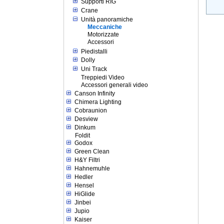
Supporti RIG
Crane
Unità panoramiche
Meccaniche
Motorizzate
Accessori
Piedistalli
Dolly
Uni Track
Treppiedi Video
Accessori generali video
Canson Infinity
Chimera Lighting
Cobraunion
Desview
Dinkum
Foldit
Godox
Green Clean
H&Y Filtri
Hahnemuhle
Hedler
Hensel
HiGlide
Jinbei
Jupio
Kaiser