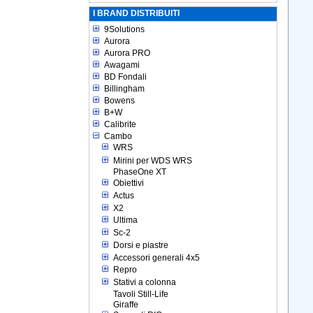
I BRAND DISTRIBUITI
9Solutions
Aurora
Aurora PRO
Awagami
BD Fondali
Billingham
Bowens
B+W
Calibrite
Cambo
WRS
Mirini per WDS WRS
PhaseOne XT
Obiettivi
Actus
X2
Ultima
Sc-2
Dorsi e piastre
Accessori generali 4x5
Repro
Stativi a colonna
Tavoli Still-Life
Giraffe