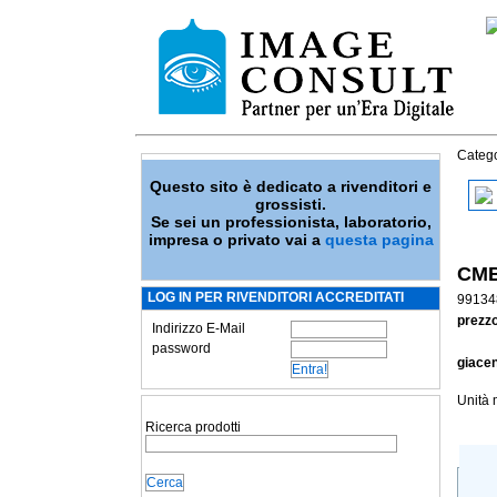
Catego
Questo sito è dedicato a rivenditori e
grossisti.
Se sei un professionista, laboratorio,
impresa o privato vai a
questa pagina
CMB
LOG IN PER RIVENDITORI ACCREDITATI
99134
prezzo
Indirizzo E-Mail
password
giace
Unità 
Ricerca prodotti