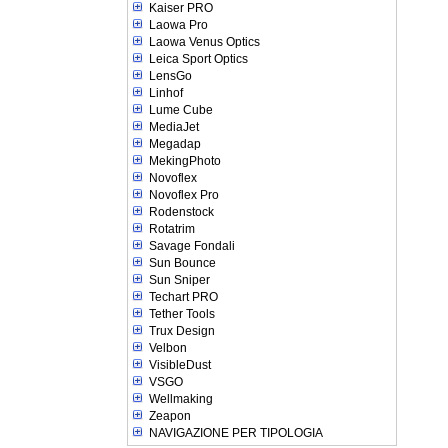
Kaiser PRO
Laowa Pro
Laowa Venus Optics
Leica Sport Optics
LensGo
Linhof
Lume Cube
MediaJet
Megadap
MekingPhoto
Novoflex
Novoflex Pro
Rodenstock
Rotatrim
Savage Fondali
Sun Bounce
Sun Sniper
Techart PRO
Tether Tools
Trux Design
Velbon
VisibleDust
VSGO
Wellmaking
Zeapon
NAVIGAZIONE PER TIPOLOGIA