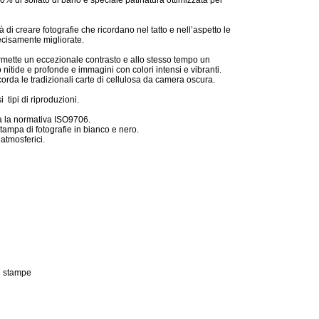
0% di solfato di bario e speciale patinatura ottimizzata per
di creare fotografie che ricordano nel tatto e nell’aspetto le
ecisamente migliorate.
ermette un eccezionale contrasto e allo stesso tempo un
itide e profonde e immagini con colori intensi e vibranti.
orda le tradizionali carte di cellulosa da camera oscura.
 tipi di riproduzioni.
a la normativa ISO9706.
tampa di fotografie in bianco e nero.
atmosferici.
e stampe