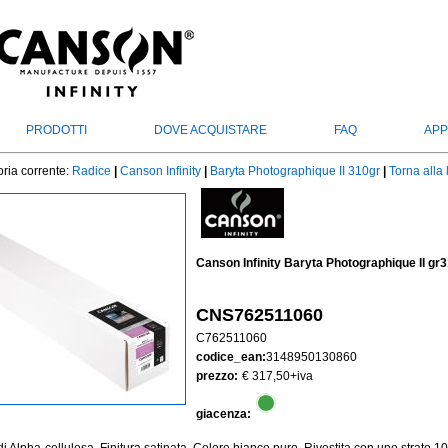
PRODOTTI
DOVE ACQUISTARE
FAQ
APP
ria corrente:
Radice
|
Canson Infinity
|
Baryta Photographique II 310gr
|
Torna alla 
Canson Infinity Baryta Photographique II g
CNS762511060
C762511060
codice_ean:
3148950130860
prezzo:
€ 317,50
+iva
giacenza: