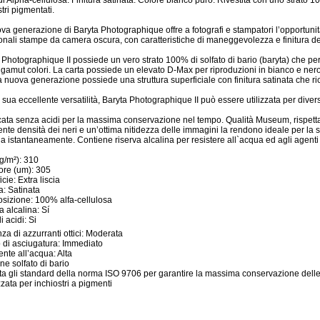
di Alpha-cellulosa. Finitura satinata. Colore bianco puro. Rivestita con uno strato 10
tri pigmentati.
va generazione di Baryta Photographique offre a fotografi e stampatori l’opportunità 
ionali stampe da camera oscura, con caratteristiche di maneggevolezza e finitura d
 Photographique II possiede un vero strato 100% di solfato di bario (baryta) che p
gamut colori. La carta possiede un elevato D-Max per riproduzioni in bianco e nero n
 nuova generazione possiede una struttura superficiale con finitura satinata che ric
 sua eccellente versatilità, Baryta Photographique II può essere utilizzata per diversi
icata senza acidi per la massima conservazione nel tempo. Qualità Museum, rispett
ente densità dei neri e un’ottima nitidezza delle immagini la rendono ideale per la s
a istantaneamente. Contiene riserva alcalina per resistere all`acqua ed agli agenti 
g/m²): 310
re (um): 305
cie: Extra liscia
a: Satinata
izione: 100% alfa-cellulosa
a alcalina: Sí
i acidi: Si
za di azzurranti ottici: Moderata
di asciugatura: Immediato
ente all’acqua: Alta
ne solfato di bario
ta gli standard della norma ISO 9706 per garantire la massima conservazione dell
zzata per inchiostri a pigmenti