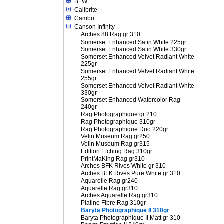
B+W
Calibrite
Cambo
Canson Infinity
Arches 88 Rag gr 310
Somerset Enhanced Satin White 225gr
Somerset Enhanced Satin White 330gr
Somerset Enhanced Velvet Radiant White
225gr
Somerset Enhanced Velvet Radiant White
255gr
Somerset Enhanced Velvet Radiant White
330gr
Somerset Enhanced Watercolor Rag
240gr
Rag Photographique gr 210
Rag Photographique 310gr
Rag Photographique Duo 220gr
Velin Museum Rag gr250
Velin Museum Rag gr315
Edition Etching Rag 310gr
PrintMaKing Rag gr310
Arches BFK Rives White gr 310
Arches BFK Rives Pure White gr 310
Aquarelle Rag gr240
Aquarelle Rag gr310
Arches Aquarelle Rag gr310
Platine Fibre Rag 310gr
Baryta Photographique II 310gr
Baryta Photographique II Matt gr 310