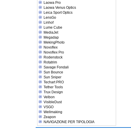
Laowa Pro
Laowa Venus Optics
Leica Sport Optics
LensGo
Linhof
Lume Cube
MediaJet
Megadap
MekingPhoto
Novoflex
Novoflex Pro
Rodenstock
Rotatrim
Savage Fondali
Sun Bounce
Sun Sniper
Techart PRO
Tether Tools
Trux Design
Velbon
VisibleDust
VSGO
Wellmaking
Zeapon
NAVIGAZIONE PER TIPOLOGIA