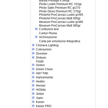
Baryta Prestige II 340gr
Photo Lustre Premium RC 310gr
Photo Satin Premium RC gr270
Photo Gloss Premium RC 270gr
PhotoArt ProCanvas Lustre gr395
PhotoArt ProCanvas Matt 395gr
Museum ProCanvas Lustre gr385
Museum ProCanvas Matt 385gr
Confezioni test
Carton Plume
Archiviazione
Carta per emulsione fotografica
Chimera Lighting
Cobraunion
Desview
Dinkum
Foldit
Godox
Green Clean
H&Y Filtri
Hahnemuhle
Hedler
Hensel
HiGlide
Jinbei
Jupio
Kaiser
Kaiser PRO