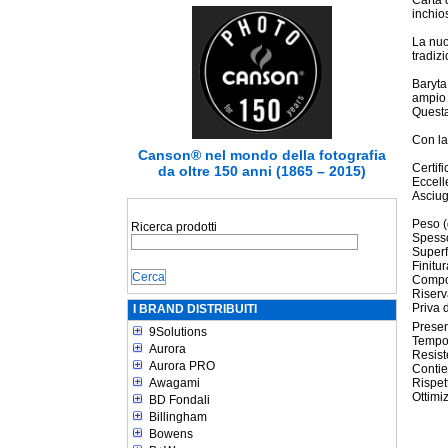
Carta 
inchios
La nuo
tradiz
Baryta
ampio 
Questa
Con la
Canson® nel mondo della fotografia
Certif
da oltre 150 anni (1865 – 2015)
Eccell
Asciug
Peso (
Ricerca prodotti
Spesso
Superfi
Finitur
Compos
Riserv
Priva d
I BRAND DISTRIBUITI
Presen
9Solutions
Tempo 
Aurora
Resist
Aurora PRO
Contie
Awagami
Rispet
Ottimi
BD Fondali
Billingham
Bowens