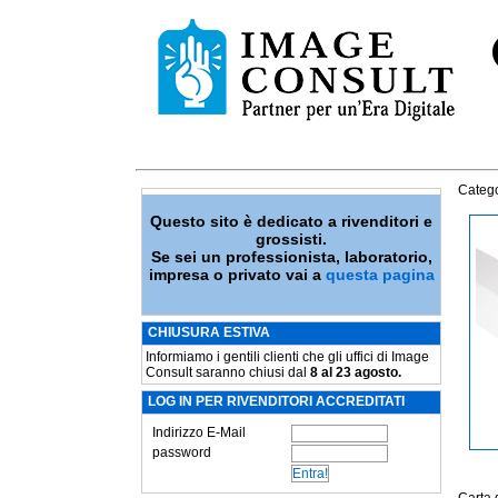
Catego
Questo sito è dedicato a rivenditori e
grossisti.
Se sei un professionista, laboratorio,
impresa o privato vai a
questa pagina
CHIUSURA ESTIVA
Informiamo i gentili clienti che gli uffici di Image
Consult saranno chiusi dal
8 al 23 agosto.
LOG IN PER RIVENDITORI ACCREDITATI
Indirizzo E-Mail
password