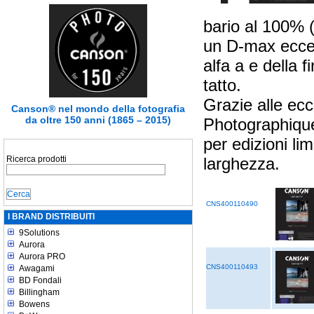
bario al 100% (
un D-max eccezi
alfa a e della 
tatto.
Grazie alle ecc
Canson® nel mondo della fotografia
da oltre 150 anni (1865 – 2015)
Photographique 
per edizioni lim
Ricerca prodotti
larghezza.
CNS400110490
I BRAND DISTRIBUITI
9Solutions
Aurora
Aurora PRO
CNS400110493
Awagami
BD Fondali
Billingham
Bowens