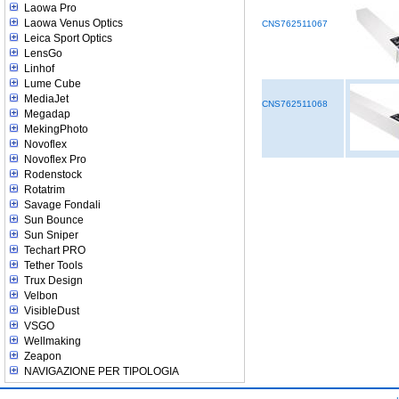
Laowa Pro
Laowa Venus Optics
CNS762511067
Leica Sport Optics
LensGo
Linhof
Lume Cube
MediaJet
CNS762511068
Megadap
MekingPhoto
Novoflex
Novoflex Pro
Rodenstock
Rotatrim
Savage Fondali
Sun Bounce
Sun Sniper
Techart PRO
Tether Tools
Trux Design
Velbon
VisibleDust
VSGO
Wellmaking
Zeapon
NAVIGAZIONE PER TIPOLOGIA