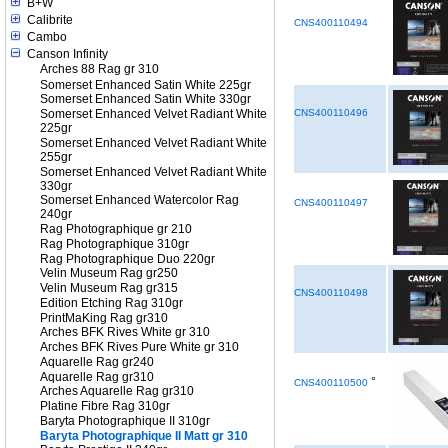
B+W
Calibrite
CNS400110494
Cambo
Canson Infinity
Arches 88 Rag gr 310
Somerset Enhanced Satin White 225gr
Somerset Enhanced Satin White 330gr
Somerset Enhanced Velvet Radiant White
CNS400110496
225gr
Somerset Enhanced Velvet Radiant White
255gr
Somerset Enhanced Velvet Radiant White
330gr
Somerset Enhanced Watercolor Rag
CNS400110497
240gr
Rag Photographique gr 210
Rag Photographique 310gr
Rag Photographique Duo 220gr
Velin Museum Rag gr250
Velin Museum Rag gr315
CNS400110498
Edition Etching Rag 310gr
PrintMaKing Rag gr310
Arches BFK Rives White gr 310
Arches BFK Rives Pure White gr 310
Aquarelle Rag gr240
Aquarelle Rag gr310
°
CNS400110500
Arches Aquarelle Rag gr310
Platine Fibre Rag 310gr
Baryta Photographique II 310gr
Baryta Photographique II Matt gr 310