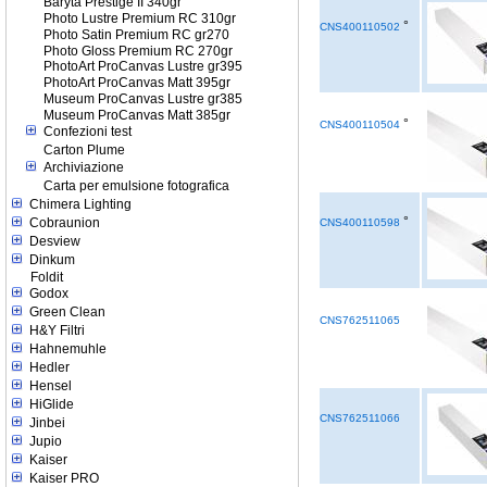
Baryta Prestige II 340gr
Photo Lustre Premium RC 310gr
°
CNS400110502
Photo Satin Premium RC gr270
Photo Gloss Premium RC 270gr
PhotoArt ProCanvas Lustre gr395
PhotoArt ProCanvas Matt 395gr
Museum ProCanvas Lustre gr385
Museum ProCanvas Matt 385gr
°
CNS400110504
Confezioni test
Carton Plume
Archiviazione
Carta per emulsione fotografica
Chimera Lighting
°
Cobraunion
CNS400110598
Desview
Dinkum
Foldit
Godox
Green Clean
CNS762511065
H&Y Filtri
Hahnemuhle
Hedler
Hensel
HiGlide
CNS762511066
Jinbei
Jupio
Kaiser
Kaiser PRO