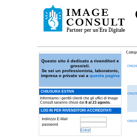
Catego
Questo sito è dedicato a rivenditori e
grossisti.
CNS20
Se sei un professionista, laboratorio,
impresa o privato vai a
questa pagina
CHIUSURA ESTIVA
CNS20
Informiamo i gentili clienti che gli uffici di Image
Consult saranno chiusi dal
8 al 23 agosto.
LOG IN PER RIVENDITORI ACCREDITATI
Indirizzo E-Mail
CNS20
password