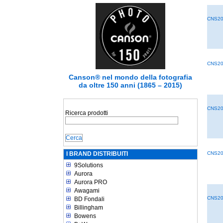
CNS20
CNS20
Canson® nel mondo della fotografia
da oltre 150 anni (1865 – 2015)
CNS20
Ricerca prodotti
I BRAND DISTRIBUITI
CNS20
9Solutions
Aurora
Aurora PRO
Awagami
CNS20
BD Fondali
Billingham
Bowens