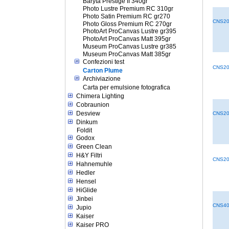
Baryta Prestige II 340gr
Photo Lustre Premium RC 310gr
Photo Satin Premium RC gr270
CNS20
Photo Gloss Premium RC 270gr
PhotoArt ProCanvas Lustre gr395
PhotoArt ProCanvas Matt 395gr
Museum ProCanvas Lustre gr385
Museum ProCanvas Matt 385gr
Confezioni test
CNS20
Carton Plume
Archiviazione
Carta per emulsione fotografica
Chimera Lighting
Cobraunion
Desview
CNS20
Dinkum
Foldit
Godox
Green Clean
H&Y Filtri
CNS20
Hahnemuhle
Hedler
Hensel
HiGlide
Jinbei
CNS40
Jupio
Kaiser
Kaiser PRO