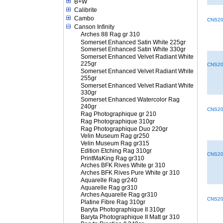
B+W
Calibrite
Cambo
CNS20
Canson Infinity
Arches 88 Rag gr 310
Somerset Enhanced Satin White 225gr
Somerset Enhanced Satin White 330gr
Somerset Enhanced Velvet Radiant White
225gr
CNS20
Somerset Enhanced Velvet Radiant White
255gr
Somerset Enhanced Velvet Radiant White
330gr
Somerset Enhanced Watercolor Rag
240gr
CNS20
Rag Photographique gr 210
Rag Photographique 310gr
Rag Photographique Duo 220gr
Velin Museum Rag gr250
Velin Museum Rag gr315
Edition Etching Rag 310gr
CNS20
PrintMaKing Rag gr310
Arches BFK Rives White gr 310
Arches BFK Rives Pure White gr 310
Aquarelle Rag gr240
Aquarelle Rag gr310
Arches Aquarelle Rag gr310
CNS20
Platine Fibre Rag 310gr
Baryta Photographique II 310gr
Baryta Photographique II Matt gr 310