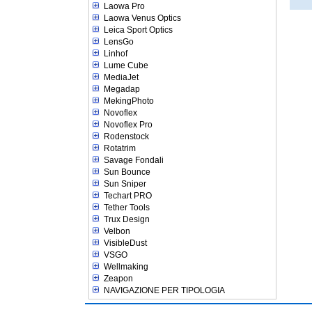
Laowa Pro
Laowa Venus Optics
Leica Sport Optics
LensGo
Linhof
Lume Cube
MediaJet
Megadap
MekingPhoto
Novoflex
Novoflex Pro
Rodenstock
Rotatrim
Savage Fondali
Sun Bounce
Sun Sniper
Techart PRO
Tether Tools
Trux Design
Velbon
VisibleDust
VSGO
Wellmaking
Zeapon
NAVIGAZIONE PER TIPOLOGIA