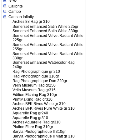
B+W
Calibrite
Cambo
Canson Infinity
Arches 88 Rag gr 310
Somerset Enhanced Satin White 225gr
Somerset Enhanced Satin White 330gr
Somerset Enhanced Velvet Radiant White
225gr
Somerset Enhanced Velvet Radiant White
255gr
Somerset Enhanced Velvet Radiant White
330gr
Somerset Enhanced Watercolor Rag
240gr
Rag Photographique gr 210
Rag Photographique 310gr
Rag Photographique Duo 220gr
Velin Museum Rag gr250
Velin Museum Rag gr315
Edition Etching Rag 310gr
PrintMaKing Rag gr310
Arches BFK Rives White gr 310
Arches BFK Rives Pure White gr 310
Aquarelle Rag gr240
Aquarelle Rag gr310
Arches Aquarelle Rag gr310
Platine Fibre Rag 310gr
Baryta Photographique II 310gr
Baryta Photographique II Matt gr 310