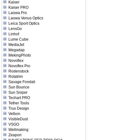
Kaiser
Kaiser PRO
Laowa Pro
Laowa Venus Optics
Leica Sport Optics
LensGo
Linhof
Lume Cube
MediaJet
Megadap
MekingPhoto
Novoflex
Novoflex Pro
Rodenstock
Rotatrim
Savage Fondali
Sun Bounce
Sun Sniper
Techart PRO
Tether Tools
Trux Design
Velbon
VisibleDust
VSGO
Wellmaking
Zeapon