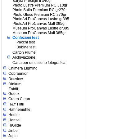
Baryta Prestige II 340gr
Photo Lustre Premium RC 310gr
Photo Satin Premium RC gr270
Photo Gloss Premium RC 270gr
PhotoArt ProCanvas Lustre gr395
PhotoArt ProCanvas Matt 395gr
Museum ProCanvas Lustre gr385
Museum ProCanvas Matt 385gr
Confezioni test
Pacchi test
Bobine test
Carton Plume
Archiviazione
Carta per emulsione fotografica
Chimera Lighting
Cobraunion
Desview
Dinkum
Foldit
Godox
Green Clean
H&Y Filtri
Hahnemuhle
Hedler
Hensel
HiGlide
Jinbei
Jupio