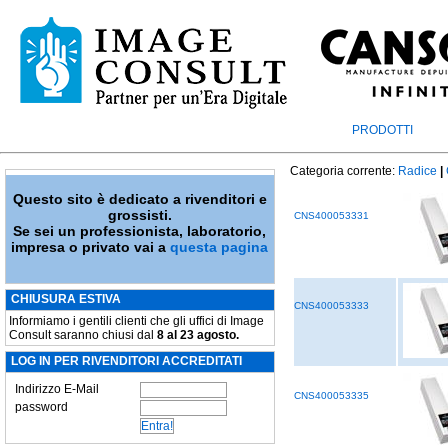
PRODOTTI
Categoria corrente:
Radice
|
Questo sito è dedicato a rivenditori e
grossisti.
CNS400053331
Se sei un professionista, laboratorio,
impresa o privato vai a
questa pagina
CHIUSURA ESTIVA
CNS400053333
Informiamo i gentili clienti che gli uffici di Image
Consult saranno chiusi dal
8 al 23 agosto.
LOG IN PER RIVENDITORI ACCREDITATI
Indirizzo E-Mail
CNS400053335
password