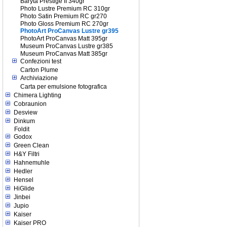
Baryta Prestige II 340gr
Photo Lustre Premium RC 310gr
Photo Satin Premium RC gr270
Photo Gloss Premium RC 270gr
PhotoArt ProCanvas Lustre gr395
PhotoArt ProCanvas Matt 395gr
Museum ProCanvas Lustre gr385
Museum ProCanvas Matt 385gr
Confezioni test
Carton Plume
Archiviazione
Carta per emulsione fotografica
Chimera Lighting
Cobraunion
Desview
Dinkum
Foldit
Godox
Green Clean
H&Y Filtri
Hahnemuhle
Hedler
Hensel
HiGlide
Jinbei
Jupio
Kaiser
Kaiser PRO