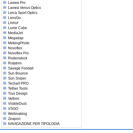
Laowa Pro
Laowa Venus Optics
Leica Sport Optics
LensGo
Linhof
Lume Cube
MediaJet
Megadap
MekingPhoto
Novoflex
Novoflex Pro
Rodenstock
Rotatrim
Savage Fondali
Sun Bounce
Sun Sniper
Techart PRO
Tether Tools
Trux Design
Velbon
VisibleDust
VSGO
Wellmaking
Zeapon
NAVIGAZIONE PER TIPOLOGIA