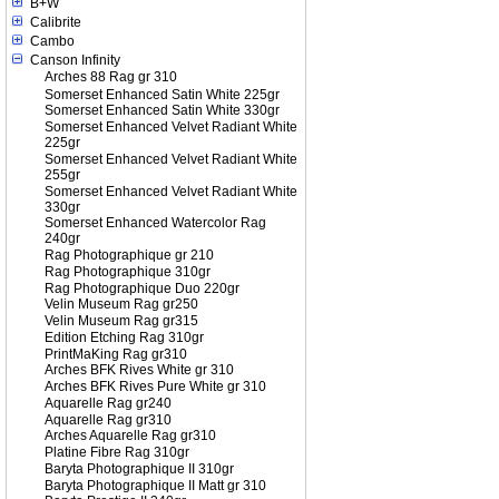
B+W
Calibrite
Cambo
Canson Infinity
Arches 88 Rag gr 310
Somerset Enhanced Satin White 225gr
Somerset Enhanced Satin White 330gr
Somerset Enhanced Velvet Radiant White
225gr
Somerset Enhanced Velvet Radiant White
255gr
Somerset Enhanced Velvet Radiant White
330gr
Somerset Enhanced Watercolor Rag
240gr
Rag Photographique gr 210
Rag Photographique 310gr
Rag Photographique Duo 220gr
Velin Museum Rag gr250
Velin Museum Rag gr315
Edition Etching Rag 310gr
PrintMaKing Rag gr310
Arches BFK Rives White gr 310
Arches BFK Rives Pure White gr 310
Aquarelle Rag gr240
Aquarelle Rag gr310
Arches Aquarelle Rag gr310
Platine Fibre Rag 310gr
Baryta Photographique II 310gr
Baryta Photographique II Matt gr 310