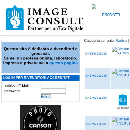
PRODOTTI
Categoria corrente:
Radice
|
Questo sito è dedicato a rivenditori e
grossisti.
CNS206211028
Se sei un professionista, laboratorio,
impresa o privato vai a
questa pagina
CNS762511089
LOG IN PER RIVENDITORI ACCREDITATI
Indirizzo E-Mail
password
CNS762511090
CNS762511091