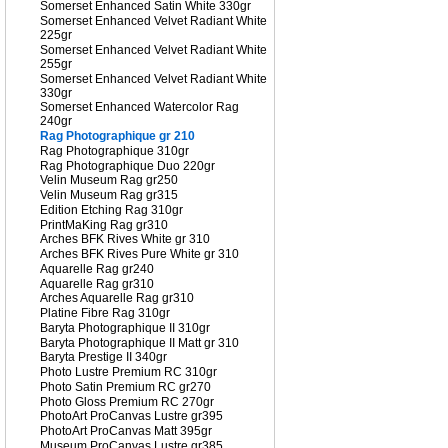
Somerset Enhanced Satin White 330gr
Somerset Enhanced Velvet Radiant White
225gr
Somerset Enhanced Velvet Radiant White
255gr
Somerset Enhanced Velvet Radiant White
330gr
Somerset Enhanced Watercolor Rag
240gr
Rag Photographique gr 210
Rag Photographique 310gr
Rag Photographique Duo 220gr
Velin Museum Rag gr250
Velin Museum Rag gr315
Edition Etching Rag 310gr
PrintMaKing Rag gr310
Arches BFK Rives White gr 310
Arches BFK Rives Pure White gr 310
Aquarelle Rag gr240
Aquarelle Rag gr310
Arches Aquarelle Rag gr310
Platine Fibre Rag 310gr
Baryta Photographique II 310gr
Baryta Photographique II Matt gr 310
Baryta Prestige II 340gr
Photo Lustre Premium RC 310gr
Photo Satin Premium RC gr270
Photo Gloss Premium RC 270gr
PhotoArt ProCanvas Lustre gr395
PhotoArt ProCanvas Matt 395gr
Museum ProCanvas Lustre gr385