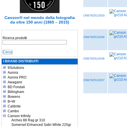
CNS762512033
Canson® nel mondo della fotografia
da oltre 150 anni (1865 – 2015)
CNS762512034
Ricerca prodotti
CNS762512036
I BRAND DISTRIBUITI
9Solutions
Aurora
Aurora PRO
CNS762512037
Awagami
BD Fondali
Billingham
Bowens
B+W
Calibrite
Cambo
Canson Infinity
Arches 88 Rag gr 310
Somerset Enhanced Satin White 225gr