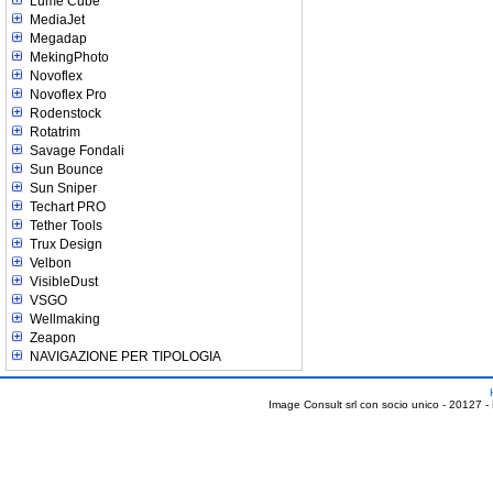
Lume Cube
MediaJet
Megadap
MekingPhoto
Novoflex
Novoflex Pro
Rodenstock
Rotatrim
Savage Fondali
Sun Bounce
Sun Sniper
Techart PRO
Tether Tools
Trux Design
Velbon
VisibleDust
VSGO
Wellmaking
Zeapon
NAVIGAZIONE PER TIPOLOGIA
Image Consult srl con socio unico - 20127 -