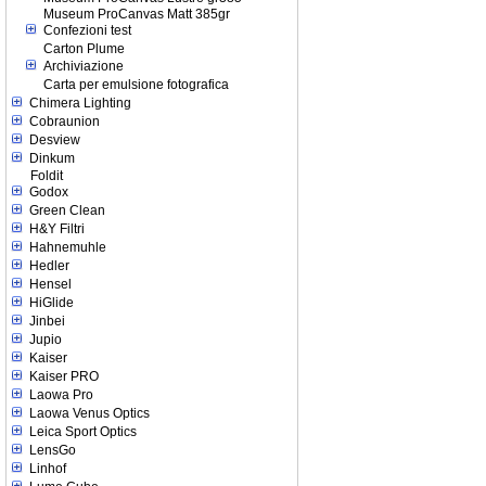
Museum ProCanvas Matt 385gr
Confezioni test
Carton Plume
Archiviazione
Carta per emulsione fotografica
Chimera Lighting
Cobraunion
Desview
Dinkum
Foldit
Godox
Green Clean
H&Y Filtri
Hahnemuhle
Hedler
Hensel
HiGlide
Jinbei
Jupio
Kaiser
Kaiser PRO
Laowa Pro
Laowa Venus Optics
Leica Sport Optics
LensGo
Linhof