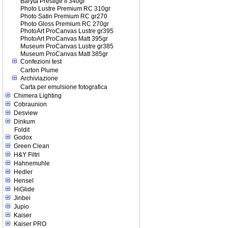
Baryta Prestige II 340gr
Photo Lustre Premium RC 310gr
Photo Satin Premium RC gr270
Photo Gloss Premium RC 270gr
PhotoArt ProCanvas Lustre gr395
PhotoArt ProCanvas Matt 395gr
Museum ProCanvas Lustre gr385
Museum ProCanvas Matt 385gr
Confezioni test
Carton Plume
Archiviazione
Carta per emulsione fotografica
Chimera Lighting
Cobraunion
Desview
Dinkum
Foldit
Godox
Green Clean
H&Y Filtri
Hahnemuhle
Hedler
Hensel
HiGlide
Jinbei
Jupio
Kaiser
Kaiser PRO