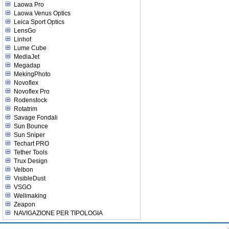
Laowa Pro
Laowa Venus Optics
Leica Sport Optics
LensGo
Linhof
Lume Cube
MediaJet
Megadap
MekingPhoto
Novoflex
Novoflex Pro
Rodenstock
Rotatrim
Savage Fondali
Sun Bounce
Sun Sniper
Techart PRO
Tether Tools
Trux Design
Velbon
VisibleDust
VSGO
Wellmaking
Zeapon
NAVIGAZIONE PER TIPOLOGIA