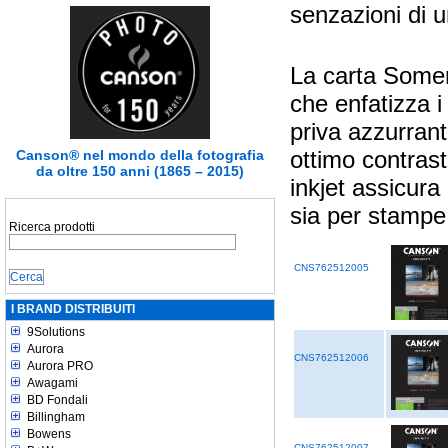
senzazioni di u
La carta Some
che enfatizza i
priva azzurrant
ottimo contrast
Canson® nel mondo della fotografia
da oltre 150 anni (1865 – 2015)
inkjet assicura
sia per stampe 
Ricerca prodotti
CNS762512005
I BRAND DISTRIBUITI
9Solutions
Aurora
CNS762512006
Aurora PRO
Awagami
BD Fondali
Billingham
Bowens
CNS762512007