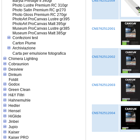
Baryta Prestige II 340gr
CNS762511009
Photo Lustre Premium RC 310gr
Photo Satin Premium RC gr270
Photo Gloss Premium RC 270gr
PhotoArt ProCanvas Lustre gr395
PhotoArt ProCanvas Matt 395gr
Museum ProCanvas Lustre gr385
CNS762512001
Museum ProCanvas Matt 385gr
Confezioni test
Carton Plume
Archiviazione
Carta per emulsione fotografica
CNS762512002
Chimera Lighting
Cobraunion
Desview
Dinkum
Foldit
Godox
CNS762512003
Green Clean
H&Y Filtri
Hahnemuhle
Hedler
Hensel
CNS762512004
HiGlide
Jinbei
Jupio
Kaiser
Kaiser PRO