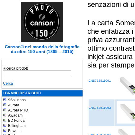
senzazioni di u
La carta Some
che enfatizza i
priva azzurrant
ottimo contrast
Canson® nel mondo della fotografia
da oltre 150 anni (1865 – 2015)
inkjet assicura
sia per stampe 
Ricerca prodotti
CNS762511001
I BRAND DISTRIBUITI
9Solutions
Aurora
CNS762511003
Aurora PRO
Awagami
BD Fondali
Billingham
Bowens
CNS762511004