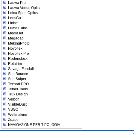
Laowa Pro
Laowa Venus Optics
Leica Sport Optics
LensGo
Linhof
Lume Cube
MediaJet
Megadap
MekingPhoto
Novoflex
Novoflex Pro
Rodenstock
Rotatrim
Savage Fondali
Sun Bounce
Sun Sniper
Techart PRO
Tether Tools
Trux Design
Velbon
VisibleDust
VSGO
Wellmaking
Zeapon
NAVIGAZIONE PER TIPOLOGIA