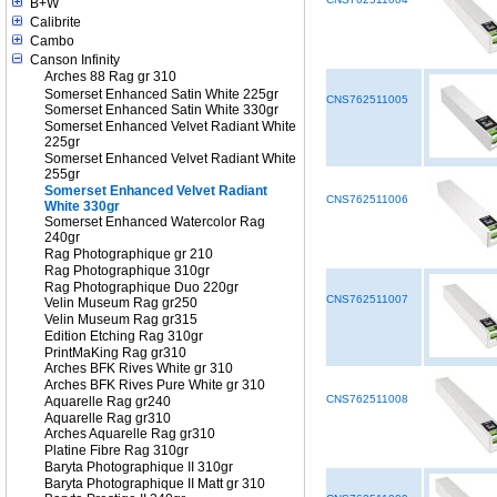
B+W
Calibrite
Cambo
Canson Infinity
Arches 88 Rag gr 310
Somerset Enhanced Satin White 225gr
CNS762511005
Somerset Enhanced Satin White 330gr
Somerset Enhanced Velvet Radiant White
225gr
Somerset Enhanced Velvet Radiant White
255gr
Somerset Enhanced Velvet Radiant
CNS762511006
White 330gr
Somerset Enhanced Watercolor Rag
240gr
Rag Photographique gr 210
Rag Photographique 310gr
Rag Photographique Duo 220gr
CNS762511007
Velin Museum Rag gr250
Velin Museum Rag gr315
Edition Etching Rag 310gr
PrintMaKing Rag gr310
Arches BFK Rives White gr 310
Arches BFK Rives Pure White gr 310
CNS762511008
Aquarelle Rag gr240
Aquarelle Rag gr310
Arches Aquarelle Rag gr310
Platine Fibre Rag 310gr
Baryta Photographique II 310gr
Baryta Photographique II Matt gr 310