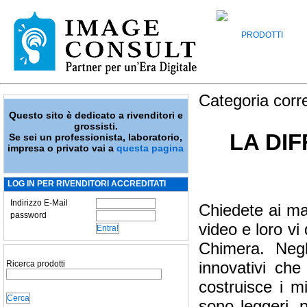
PRODOTTI
Categoria corr
Questo sito è dedicato a rivenditori e
grossisti.
LA DI
Se sei un professionista, laboratorio,
impresa o privato vai a
questa pagina
LOG IN PER RIVENDITORI ACCREDITATI
Indirizzo E-Mail
Chiedete ai mag
password
video e loro vi
Chimera. Negl
innovativi che
Ricerca prodotti
costruisce i mi
sono leggeri, p