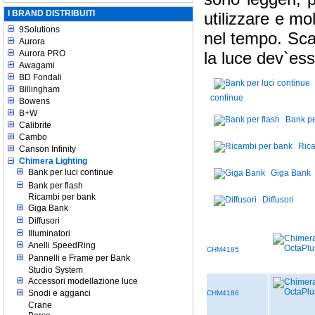
I BRAND DISTRIBUITI
utilizzare e mo
9Solutions
nel tempo. Sc
Aurora
Aurora PRO
la luce dev`esse
Awagami
BD Fondali
Billingham
continue
Bowens
B+W
Bank pe
Calibrite
Cambo
Rica
Canson Infinity
Chimera Lighting
Bank per luci continue
Giga Bank
Bank per flash
Ricambi per bank
Diffusori
Giga Bank
Diffusori
Illuminatori
Anelli SpeedRing
CHM4185
Pannelli e Frame per Bank
Studio System
Accessori modellazione luce
Snodi e agganci
CHM4186
Crane