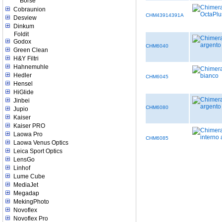
Borse
Cobraunion
CHM43914391A
Desview
Dinkum
Foldit
Godox
CHM6040
Green Clean
H&Y Filtri
Hahnemuhle
Hedler
CHM6045
Hensel
HiGlide
Jinbei
CHM6080
Jupio
Kaiser
Kaiser PRO
Laowa Pro
CHM6085
Laowa Venus Optics
Leica Sport Optics
LensGo
Linhof
Lume Cube
MediaJet
Megadap
MekingPhoto
Novoflex
Novoflex Pro