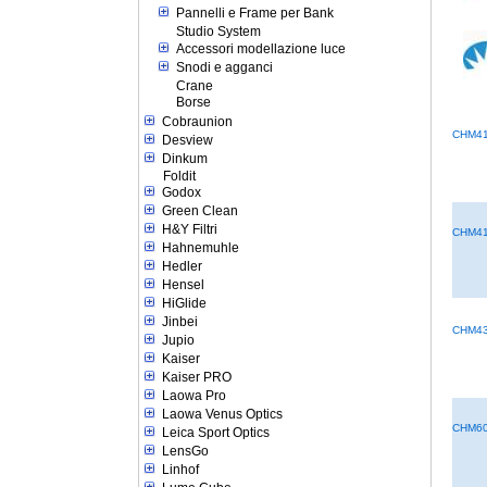
Pannelli e Frame per Bank
Studio System
Accessori modellazione luce
Snodi e agganci
Crane
Borse
Cobraunion
CHM4
Desview
Dinkum
Foldit
Godox
Green Clean
H&Y Filtri
CHM4
Hahnemuhle
Hedler
Hensel
HiGlide
Jinbei
CHM4
Jupio
Kaiser
Kaiser PRO
Laowa Pro
Laowa Venus Optics
CHM6
Leica Sport Optics
LensGo
Linhof