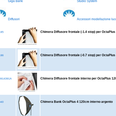
Giga Bank
Studio System
Diffusori
Accessori modellazione luc
Chimera Diffusore frontale (-1.4 stop) per OctaPlus 
185
Chimera Diffusore frontale (-0.7 stop) per OctaPlus 
186
Chimera Diffusore frontale interno per OctaPlus 1
3914391A
Chimera Bank OctaPlus 4 120cm interno argento
040