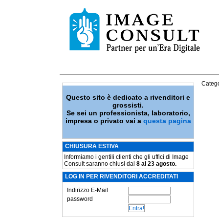
Catego
Questo sito è dedicato a rivenditori e
grossisti.
Se sei un professionista, laboratorio,
impresa o privato vai a
questa pagina
CHIUSURA ESTIVA
Informiamo i gentili clienti che gli uffici di Image
Consult saranno chiusi dal
8 al 23 agosto.
LOG IN PER RIVENDITORI ACCREDITATI
Indirizzo E-Mail
password