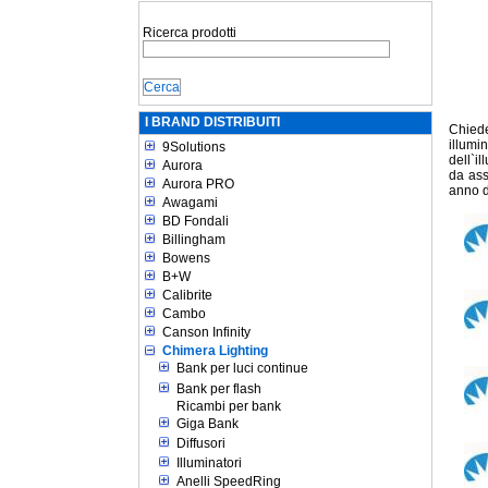
Ricerca prodotti
I BRAND DISTRIBUITI
Chiede
illumi
9Solutions
dell`il
Aurora
da ass
Aurora PRO
anno d
Awagami
BD Fondali
Billingham
Bowens
B+W
Calibrite
Cambo
Canson Infinity
Chimera Lighting
Bank per luci continue
Bank per flash
Ricambi per bank
Giga Bank
Diffusori
Illuminatori
Anelli SpeedRing