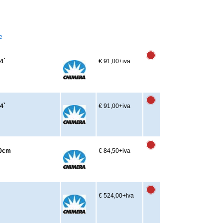
e
4`
€ 91,00
+iva
4`
€ 91,00
+iva
20cm
€ 84,50
+iva
€ 524,00
+iva