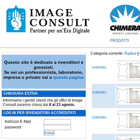
PRODOTTI
Categoria corrente:
Radice
|
Questo sito è dedicato a rivenditori e
grossisti.
CHM3582
Se sei un professionista, laboratorio,
impresa o privato vai a
questa pagina
CHM3583
CHIUSURA ESTIVA
Informiamo i gentili clienti che gli uffici di Image
Consult saranno chiusi dal
8 al 23 agosto.
LOG IN PER RIVENDITORI ACCREDITATI
CHM3584
Indirizzo E-Mail
password