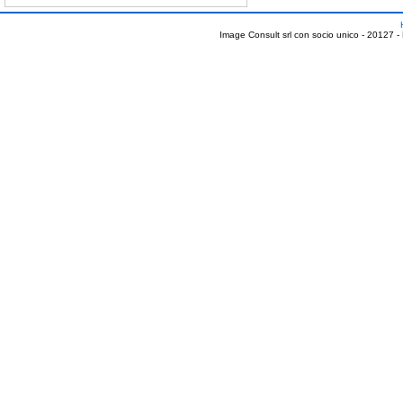
Image Consult srl con socio unico - 20127 -