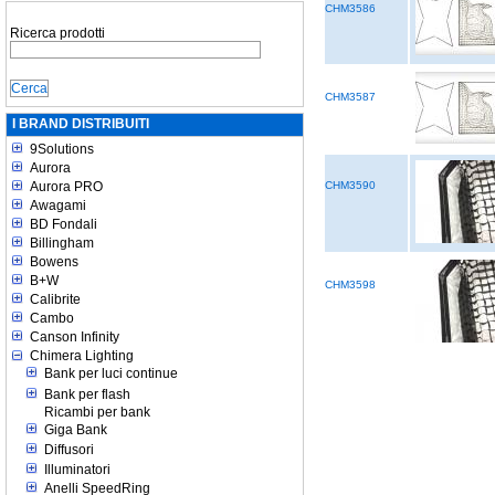
CHM3586
Ricerca prodotti
CHM3587
I BRAND DISTRIBUITI
9Solutions
Aurora
Aurora PRO
CHM3590
Awagami
BD Fondali
Billingham
Bowens
B+W
CHM3598
Calibrite
Cambo
Canson Infinity
Chimera Lighting
Bank per luci continue
Bank per flash
Ricambi per bank
Giga Bank
Diffusori
Illuminatori
Anelli SpeedRing