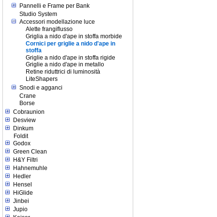
Pannelli e Frame per Bank
Studio System
Accessori modellazione luce
Alette frangiflusso
Griglia a nido d'ape in stoffa morbide
Cornici per griglie a nido d'ape in
stoffa
Griglie a nido d'ape in stoffa rigide
Griglie a nido d'ape in metallo
Retine riduttrici di luminosità
LiteShapers
Snodi e agganci
Crane
Borse
Cobraunion
Desview
Dinkum
Foldit
Godox
Green Clean
H&Y Filtri
Hahnemuhle
Hedler
Hensel
HiGlide
Jinbei
Jupio