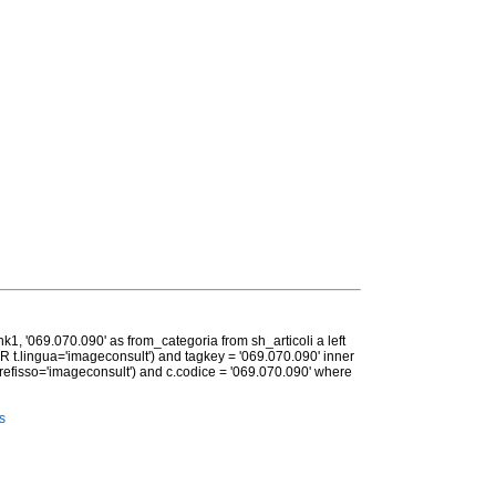
ank1, '069.070.090' as from_categoria from sh_articoli a left
OR t.lingua='imageconsult') and tagkey = '069.070.090' inner
prefisso='imageconsult') and c.codice = '069.070.090' where
s