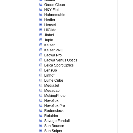
Green Clean
H&Y Filtri
Hahnemuhle
Hedler
Hensel
HiGlide
Jinbei
Jupio
Kaiser
Kaiser PRO
Laowa Pro
Laowa Venus Optics
Leica Sport Optics
LensGo
Linhof
Lume Cube
MediaJet
Megadap
MekingPhoto
Novoflex
Novoflex Pro
Rodenstock
Rotatrim
Savage Fondali
Sun Bounce
Sun Sniper