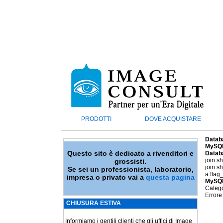
PRODOTTI
DOVE ACQUISTARE
Datab
MySQL
Questo sito è dedicato a rivenditori e
Datab
join s
grossisti.
join s
Se sei un professionista, laboratorio,
a.flag
impresa o privato vai a
questa pagina
MySQL
Catego
Errore
CHIUSURA ESTIVA
Informiamo i gentili clienti che gli uffici di Image