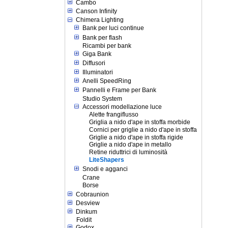
Cambo
Canson Infinity
Chimera Lighting
Bank per luci continue
Bank per flash
Ricambi per bank
Giga Bank
Diffusori
Illuminatori
Anelli SpeedRing
Pannelli e Frame per Bank
Studio System
Accessori modellazione luce
Alette frangiflusso
Griglia a nido d'ape in stoffa morbide
Cornici per griglie a nido d'ape in stoffa
Griglie a nido d'ape in stoffa rigide
Griglie a nido d'ape in metallo
Retine riduttrici di luminosità
LiteShapers
Snodi e agganci
Crane
Borse
Cobraunion
Desview
Dinkum
Foldit
Godox