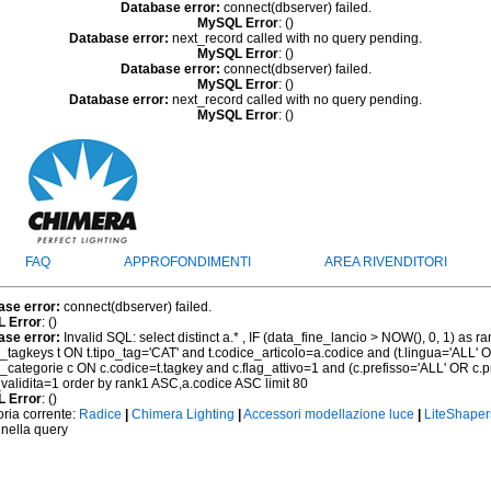
Database error:
connect(dbserver) failed.
MySQL Error
: ()
Database error:
next_record called with no query pending.
MySQL Error
: ()
Database error:
connect(dbserver) failed.
MySQL Error
: ()
Database error:
next_record called with no query pending.
MySQL Error
: ()
FAQ
APPROFONDIMENTI
AREA RIVENDITORI
ase error:
connect(dbserver) failed.
 Error
: ()
ase error:
Invalid SQL: select distinct a.* , IF (data_fine_lancio > NOW(), 0, 1) as r
h_tagkeys t ON t.tipo_tag='CAT' and t.codice_articolo=a.codice and (t.lingua='ALL' 
h_categorie c ON c.codice=t.tagkey and c.flag_attivo=1 and (c.prefisso='ALL' OR c.
_validita=1 order by rank1 ASC,a.codice ASC limit 80
 Error
: ()
ria corrente:
Radice
|
Chimera Lighting
|
Accessori modellazione luce
|
LiteShaper
 nella query