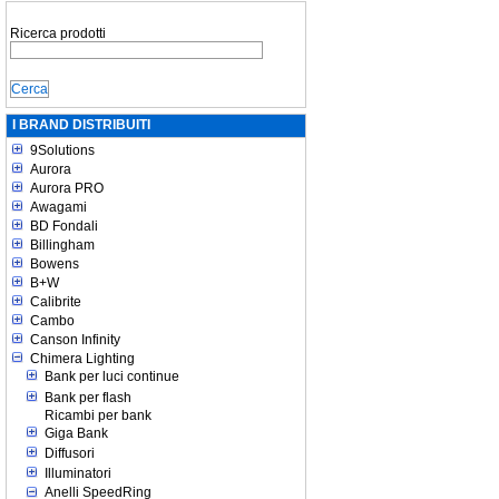
Ricerca prodotti
I BRAND DISTRIBUITI
9Solutions
Aurora
Aurora PRO
Awagami
BD Fondali
Billingham
Bowens
B+W
Calibrite
Cambo
Canson Infinity
Chimera Lighting
Bank per luci continue
Bank per flash
Ricambi per bank
Giga Bank
Diffusori
Illuminatori
Anelli SpeedRing