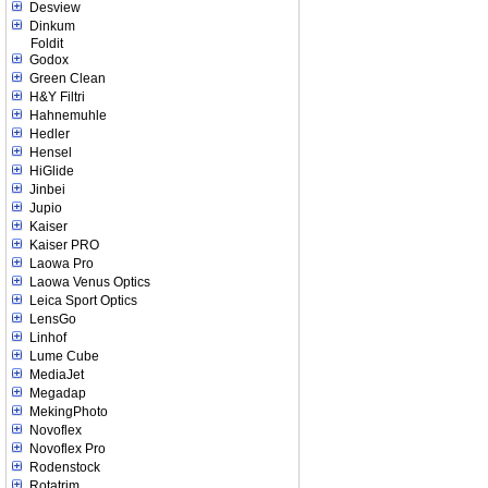
Desview
Dinkum
Foldit
Godox
Green Clean
H&Y Filtri
Hahnemuhle
Hedler
Hensel
HiGlide
Jinbei
Jupio
Kaiser
Kaiser PRO
Laowa Pro
Laowa Venus Optics
Leica Sport Optics
LensGo
Linhof
Lume Cube
MediaJet
Megadap
MekingPhoto
Novoflex
Novoflex Pro
Rodenstock
Rotatrim