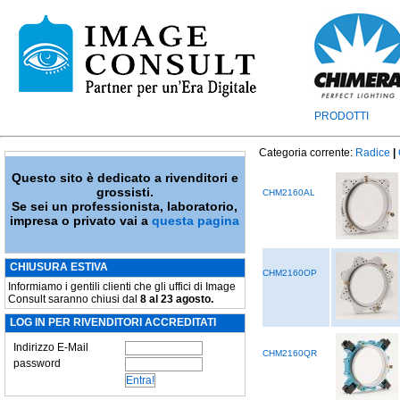
PRODOTTI
Categoria corrente:
Radice
|
Questo sito è dedicato a rivenditori e
grossisti.
CHM2160AL
Se sei un professionista, laboratorio,
impresa o privato vai a
questa pagina
CHIUSURA ESTIVA
CHM2160OP
Informiamo i gentili clienti che gli uffici di Image
Consult saranno chiusi dal
8 al 23 agosto.
LOG IN PER RIVENDITORI ACCREDITATI
Indirizzo E-Mail
CHM2160QR
password