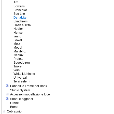
Arri
Bowens
Broncolor
Bug Lite
DynaLite
Elinchrom
Flash a slitta
Hedler
Hensel
Ianiro
Lowel
Metz
Mogul
Multiblitz
Nanlux
Profoto
Speedotron
Triolet
Versi
White Lightning
Universali
Telai esterni
Pannelli e Frame per Bank
Studio System
Accessori modellazione luce
Snodi e agganci
Crane
Borse
Cobraunion