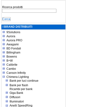
Ricerca prodotti
I BRAND DISTRIBUITI
9Solutions
Aurora
Aurora PRO
Awagami
BD Fondali
Billingham
Bowens
B+W
Calibrite
Cambo
Canson Infinity
Chimera Lighting
Bank per luci continue
Bank per flash
Ricambi per bank
Giga Bank
Diffusori
Illuminatori
Anelli SpeedRing