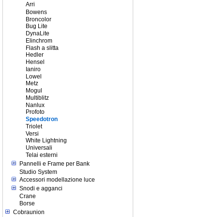
Arri
Bowens
Broncolor
Bug Lite
DynaLite
Elinchrom
Flash a slitta
Hedler
Hensel
Ianiro
Lowel
Metz
Mogul
Multiblitz
Nanlux
Profoto
Speedotron
Triolet
Versi
White Lightning
Universali
Telai esterni
Pannelli e Frame per Bank
Studio System
Accessori modellazione luce
Snodi e agganci
Crane
Borse
Cobraunion