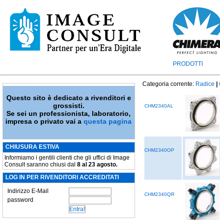
PRODOTTI
Categoria corrente:
Radice
|
Questo sito è dedicato a rivenditori e
grossisti.
CHM2340AL
Se sei un professionista, laboratorio,
impresa o privato vai a
questa pagina
CHIUSURA ESTIVA
CHM2340OP
Informiamo i gentili clienti che gli uffici di Image
Consult saranno chiusi dal
8 al 23 agosto.
LOG IN PER RIVENDITORI ACCREDITATI
Indirizzo E-Mail
CHM2340QR
password