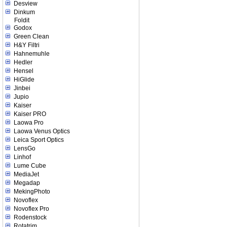
Desview
Dinkum
Foldit
Godox
Green Clean
H&Y Filtri
Hahnemuhle
Hedler
Hensel
HiGlide
Jinbei
Jupio
Kaiser
Kaiser PRO
Laowa Pro
Laowa Venus Optics
Leica Sport Optics
LensGo
Linhof
Lume Cube
MediaJet
Megadap
MekingPhoto
Novoflex
Novoflex Pro
Rodenstock
Rotatrim