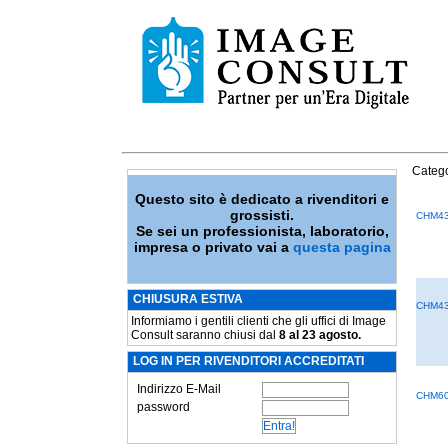
Catego
Questo sito è dedicato a rivenditori e
grossisti.
CHM4
Se sei un professionista, laboratorio,
impresa o privato vai a
questa pagina
CHIUSURA ESTIVA
CHM4
Informiamo i gentili clienti che gli uffici di Image
Consult saranno chiusi dal
8 al 23 agosto.
LOG IN PER RIVENDITORI ACCREDITATI
Indirizzo E-Mail
CHM6
password