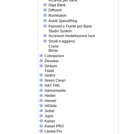
Ricambi per bank
Giga Bank
Diffusori
Illuminatori
Anelli SpeedRing
Pannelli e Frame per Bank
Studio System
Accessori modellazione luce
Snodi e agganci
Crane
Borse
Cobraunion
Desview
Dinkum
Foldit
Godox
Green Clean
H&Y Filtri
Hahnemuhle
Hedler
Hensel
HiGlide
Jinbei
Jupio
Kaiser
Kaiser PRO
Laowa Pro