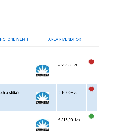
ROFONDIMENTI
AREA RIVENDITORI
€ 25,50
+iva
h a slitta)
€ 16,00
+iva
€ 315,00
+iva