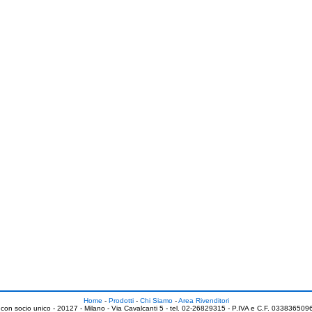
Home
-
Prodotti
-
Chi Siamo
-
Area Rivenditori
 con socio unico - 20127 - Milano - Via Cavalcanti 5 - tel. 02-26829315 - P.IVA e C.F. 0338365