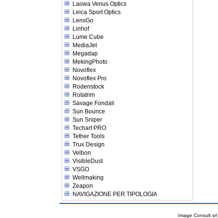
Laowa Venus Optics
Leica Sport Optics
LensGo
Linhof
Lume Cube
MediaJet
Megadap
MekingPhoto
Novoflex
Novoflex Pro
Rodenstock
Rotatrim
Savage Fondali
Sun Bounce
Sun Sniper
Techart PRO
Tether Tools
Trux Design
Velbon
VisibleDust
VSGO
Wellmaking
Zeapon
NAVIGAZIONE PER TIPOLOGIA
Image Consult srl