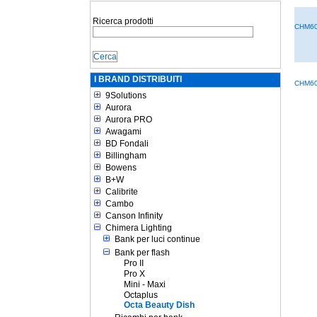
Ricerca prodotti
CHM6
I BRAND DISTRIBUITI
CHM6
9Solutions
Aurora
Aurora PRO
Awagami
BD Fondali
Billingham
Bowens
B+W
Calibrite
Cambo
Canson Infinity
Chimera Lighting
Bank per luci continue
Bank per flash
Pro II
Pro X
Mini - Maxi
Octaplus
Octa Beauty Dish