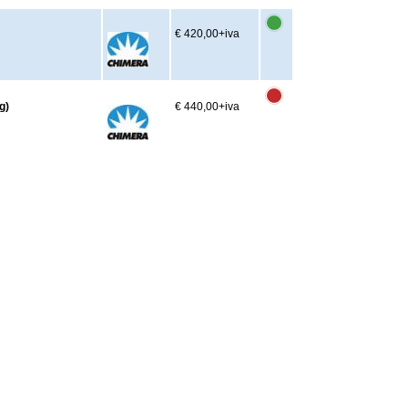
€ 420,00
+iva
g)
€ 440,00
+iva