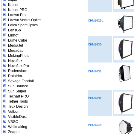
Kaiser
Kaiser PRO
Laowa Pro
Laowa Venus Optics
CHM1629L
Leica Sport Optics
LensGo
Linhof
Lume Cube
CHM1630
MediaJet
Megadap
MekingPhoto
Novoflex
Novoflex Pro
Rodenstock
CHM1631
Rotatrim
Savage Fondali
Sun Bounce
Sun Sniper
Techart PRO
CHM1632
Tether Tools
Trux Design
Velbon
VisibleDust
VSGO
CHM1640
Wellmaking
Zeapon