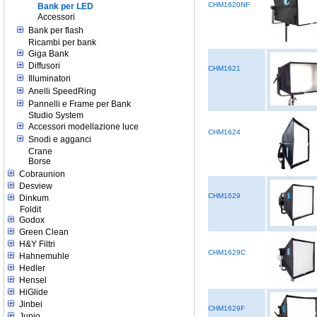
CHM1620NF
Bank per LED
Accessori
Bank per flash
Ricambi per bank
Giga Bank
Diffusori
CHM1621
Illuminatori
Anelli SpeedRing
Pannelli e Frame per Bank
Studio System
Accessori modellazione luce
CHM1624
Snodi e agganci
Crane
Borse
Cobraunion
Desview
CHM1629
Dinkum
Foldit
Godox
Green Clean
H&Y Filtri
CHM1629C
Hahnemuhle
Hedler
Hensel
HiGlide
Jinbei
CHM1629F
Jupio