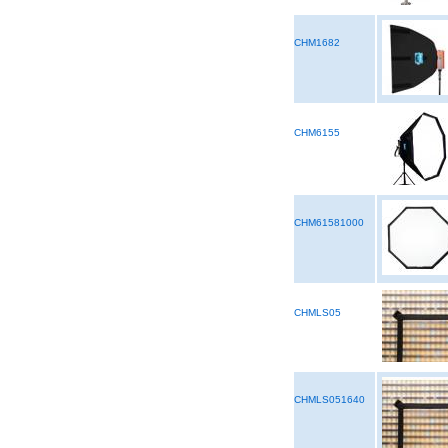
CHM1682
CHM6155
CHM61581000
CHMLS05
CHMLS051640