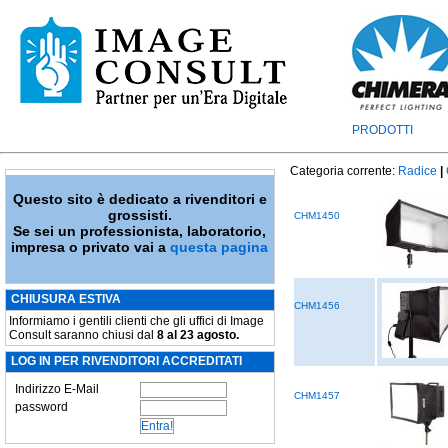
PRODOTTI
Categoria corrente:
Radice
|
Questo sito è dedicato a rivenditori e
grossisti.
CHM1450
Se sei un professionista, laboratorio,
impresa o privato vai a
questa pagina
CHIUSURA ESTIVA
CHM1456
Informiamo i gentili clienti che gli uffici di Image
Consult saranno chiusi dal
8 al 23 agosto.
LOG IN PER RIVENDITORI ACCREDITATI
Indirizzo E-Mail
CHM1457
password