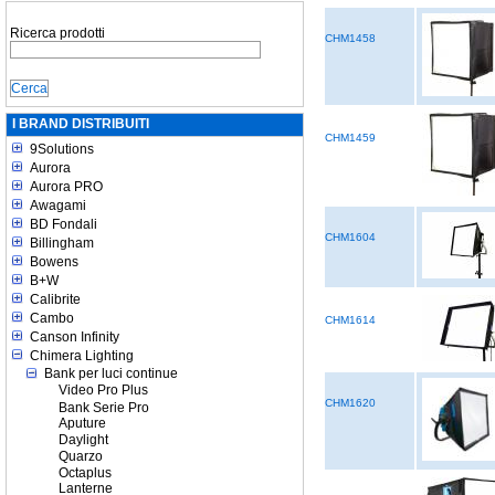
Ricerca prodotti
CHM1458
I BRAND DISTRIBUITI
CHM1459
9Solutions
Aurora
Aurora PRO
Awagami
BD Fondali
CHM1604
Billingham
Bowens
B+W
Calibrite
Cambo
CHM1614
Canson Infinity
Chimera Lighting
Bank per luci continue
Video Pro Plus
CHM1620
Bank Serie Pro
Aputure
Daylight
Quarzo
Octaplus
Lanterne