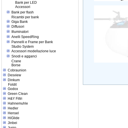
Bank per LED
Accessori
Bank per flash
Ricambi per bank
Giga Bank
Diffusori
Illuminatori
Anelli SpeedRing
Pannelli e Frame per Bank
Studio System
Accessori modellazione luce
Snodi e agganci
Crane
Borse
Cobraunion
Desview
Dinkum
Foldit
Godox
Green Clean
H&Y Filtri
Hahnemuhle
Hedler
Hensel
HiGlide
Jinbei
Jupio