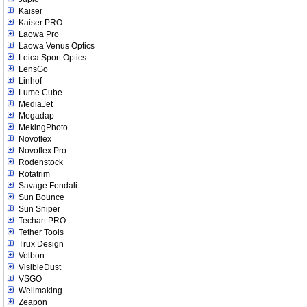
Kaiser
Kaiser PRO
Laowa Pro
Laowa Venus Optics
Leica Sport Optics
LensGo
Linhof
Lume Cube
MediaJet
Megadap
MekingPhoto
Novoflex
Novoflex Pro
Rodenstock
Rotatrim
Savage Fondali
Sun Bounce
Sun Sniper
Techart PRO
Tether Tools
Trux Design
Velbon
VisibleDust
VSGO
Wellmaking
Zeapon