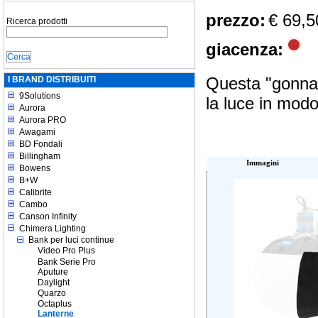
prezzo:
€ 69,5
Ricerca prodotti
giacenza:
Questa "gonna"
I BRAND DISTRIBUITI
9Solutions
la luce in modo
Aurora
Aurora PRO
Awagami
BD Fondali
Billingham
Immagini
Bowens
B+W
Calibrite
Cambo
Canson Infinity
Chimera Lighting
Bank per luci continue
Video Pro Plus
Bank Serie Pro
Aputure
Daylight
Quarzo
Octaplus
Lanterne