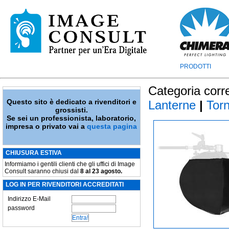
PRODOTTI
Categoria corr
Questo sito è dedicato a rivenditori e
Lanterne
|
Torn
grossisti.
Se sei un professionista, laboratorio,
impresa o privato vai a
questa pagina
CHIUSURA ESTIVA
Informiamo i gentili clienti che gli uffici di Image
Consult saranno chiusi dal
8 al 23 agosto.
LOG IN PER RIVENDITORI ACCREDITATI
Indirizzo E-Mail
password