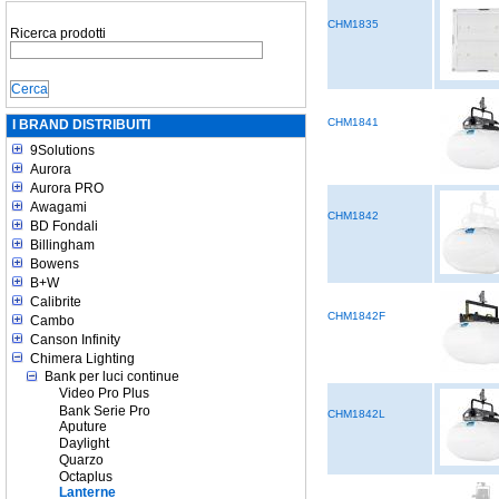
CHM1835
Ricerca prodotti
CHM1841
I BRAND DISTRIBUITI
9Solutions
Aurora
Aurora PRO
Awagami
CHM1842
BD Fondali
Billingham
Bowens
B+W
Calibrite
CHM1842F
Cambo
Canson Infinity
Chimera Lighting
Bank per luci continue
Video Pro Plus
Bank Serie Pro
CHM1842L
Aputure
Daylight
Quarzo
Octaplus
Lanterne