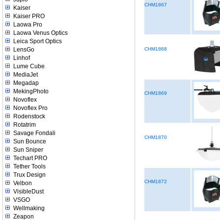
CHM1867
Kaiser
Kaiser PRO
Laowa Pro
Laowa Venus Optics
Leica Sport Optics
LensGo
CHM1868
Linhof
Lume Cube
MediaJet
Megadap
MekingPhoto
CHM1869
Novoflex
Novoflex Pro
Rodenstock
Rotatrim
Savage Fondali
CHM1870
Sun Bounce
Sun Sniper
Techart PRO
Tether Tools
Trux Design
CHM1872
Velbon
VisibleDust
VSGO
Wellmaking
Zeapon