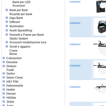
Bank per LED
CHM1860
Accessori
Bank per flash
Ricambi per bank
Giga Bank
Diffusori
CHM1862
Illuminatori
Anelli SpeedRing
Pannelli e Frame per Bank
Studio System
Accessori modellazione luce
CHM1863
Snodi e agganci
Crane
Borse
Cobraunion
Desview
CHM1864
Dinkum
Foldit
Godox
Green Clean
H&Y Filtri
Hahnemuhle
CHM1865
Hedler
Hensel
HiGlide
Jinbei
Jupio