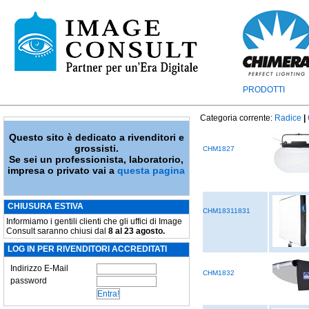
PRODOTTI
Categoria corrente:
Radice
|
Questo sito è dedicato a rivenditori e
grossisti.
CHM1827
Se sei un professionista, laboratorio,
impresa o privato vai a
questa pagina
CHIUSURA ESTIVA
CHM18311831
Informiamo i gentili clienti che gli uffici di Image
Consult saranno chiusi dal
8 al 23 agosto.
LOG IN PER RIVENDITORI ACCREDITATI
Indirizzo E-Mail
CHM1832
password