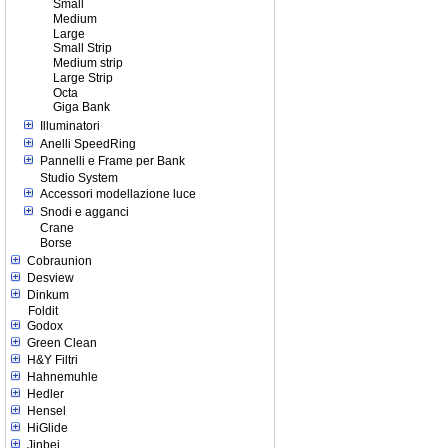
Small
Medium
Large
Small Strip
Medium strip
Large Strip
Octa
Giga Bank
Illuminatori
Anelli SpeedRing
Pannelli e Frame per Bank
Studio System
Accessori modellazione luce
Snodi e agganci
Crane
Borse
Cobraunion
Desview
Dinkum
Foldit
Godox
Green Clean
H&Y Filtri
Hahnemuhle
Hedler
Hensel
HiGlide
Jinbei