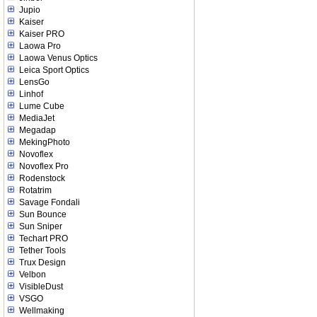
Jupio
Kaiser
Kaiser PRO
Laowa Pro
Laowa Venus Optics
Leica Sport Optics
LensGo
Linhof
Lume Cube
MediaJet
Megadap
MekingPhoto
Novoflex
Novoflex Pro
Rodenstock
Rotatrim
Savage Fondali
Sun Bounce
Sun Sniper
Techart PRO
Tether Tools
Trux Design
Velbon
VisibleDust
VSGO
Wellmaking