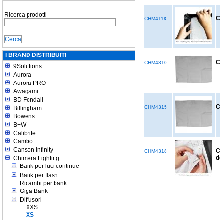
Ricerca prodotti
C
CHM4118
I BRAND DISTRIBUITI
C
CHM4310
9Solutions
Aurora
Aurora PRO
Awagami
BD Fondali
C
CHM4315
Billingham
Bowens
B+W
Calibrite
Cambo
Canson Infinity
C
CHM4318
d
Chimera Lighting
Bank per luci continue
Bank per flash
Ricambi per bank
Giga Bank
Diffusori
XXS
XS