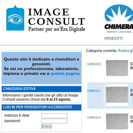
PRODOTTI
Categoria corrente:
Radice
|
Questo sito è dedicato a rivenditori e
grossisti.
C
CHM4110
D
Se sei un professionista, laboratorio,
impresa o privato vai a
questa pagina
CHIUSURA ESTIVA
C
CHM4112
D
Informiamo i gentili clienti che gli uffici di Image
Consult saranno chiusi dal
8 al 23 agosto.
LOG IN PER RIVENDITORI ACCREDITATI
Indirizzo E-Mail
C
CHM4114
password
D