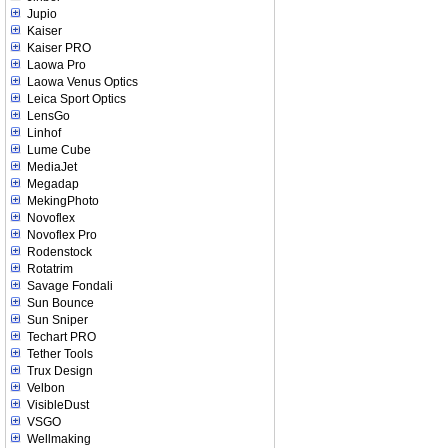
Jupio
Kaiser
Kaiser PRO
Laowa Pro
Laowa Venus Optics
Leica Sport Optics
LensGo
Linhof
Lume Cube
MediaJet
Megadap
MekingPhoto
Novoflex
Novoflex Pro
Rodenstock
Rotatrim
Savage Fondali
Sun Bounce
Sun Sniper
Techart PRO
Tether Tools
Trux Design
Velbon
VisibleDust
VSGO
Wellmaking