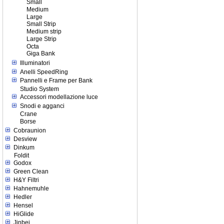
Small
Medium
Large
Small Strip
Medium strip
Large Strip
Octa
Giga Bank
Illuminatori
Anelli SpeedRing
Pannelli e Frame per Bank
Studio System
Accessori modellazione luce
Snodi e agganci
Crane
Borse
Cobraunion
Desview
Dinkum
Foldit
Godox
Green Clean
H&Y Filtri
Hahnemuhle
Hedler
Hensel
HiGlide
Jinbei