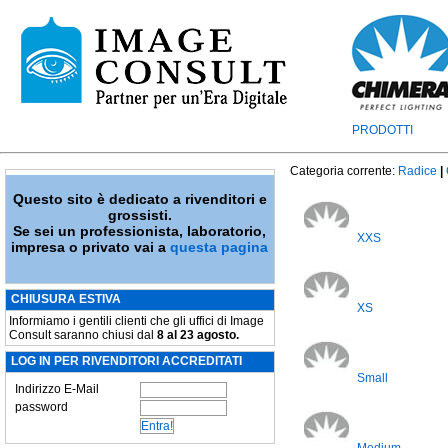
PRODOTTI
Categoria corrente:
Radice
|
Questo sito è dedicato a rivenditori e
grossisti.
Se sei un professionista, laboratorio,
XXS
impresa o privato vai a
questa pagina
CHIUSURA ESTIVA
XS
Informiamo i gentili clienti che gli uffici di Image
Consult saranno chiusi dal
8 al 23 agosto.
LOG IN PER RIVENDITORI ACCREDITATI
Small
Indirizzo E-Mail
password