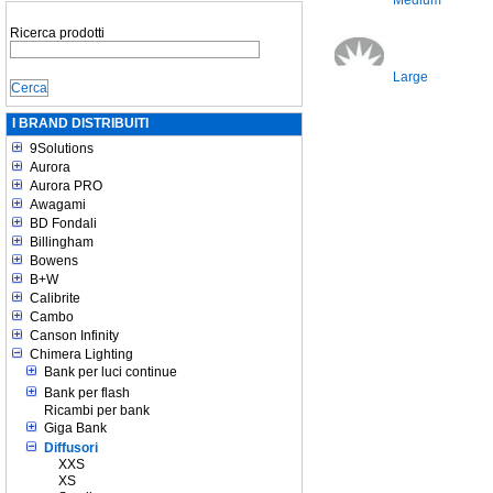
Medium
Ricerca prodotti
Large
I BRAND DISTRIBUITI
9Solutions
Aurora
Aurora PRO
Awagami
BD Fondali
Billingham
Bowens
B+W
Calibrite
Cambo
Canson Infinity
Chimera Lighting
Bank per luci continue
Bank per flash
Ricambi per bank
Giga Bank
Diffusori
XXS
XS