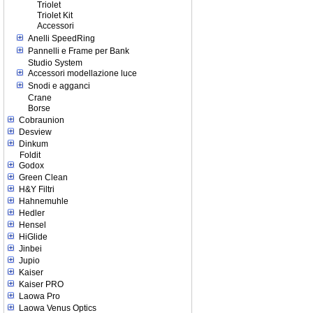
Triolet
Triolet Kit
Accessori
Anelli SpeedRing
Pannelli e Frame per Bank
Studio System
Accessori modellazione luce
Snodi e agganci
Crane
Borse
Cobraunion
Desview
Dinkum
Foldit
Godox
Green Clean
H&Y Filtri
Hahnemuhle
Hedler
Hensel
HiGlide
Jinbei
Jupio
Kaiser
Kaiser PRO
Laowa Pro
Laowa Venus Optics