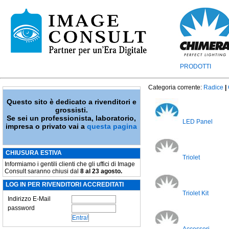
PRODOTTI
Categoria corrente:
Radice
|
Questo sito è dedicato a rivenditori e
grossisti.
Se sei un professionista, laboratorio,
LED Panel
impresa o privato vai a
questa pagina
CHIUSURA ESTIVA
Triolet
Informiamo i gentili clienti che gli uffici di Image
Consult saranno chiusi dal
8 al 23 agosto.
LOG IN PER RIVENDITORI ACCREDITATI
Triolet Kit
Indirizzo E-Mail
password