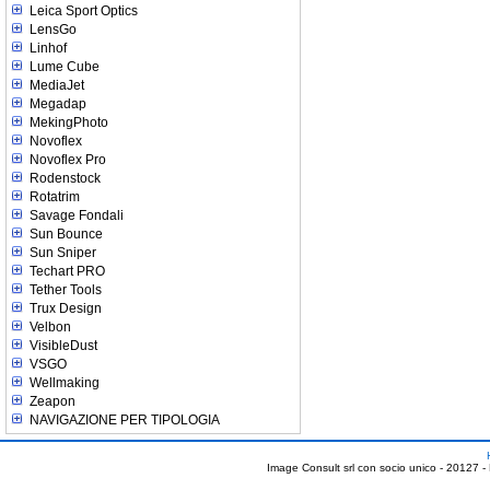
Leica Sport Optics
LensGo
Linhof
Lume Cube
MediaJet
Megadap
MekingPhoto
Novoflex
Novoflex Pro
Rodenstock
Rotatrim
Savage Fondali
Sun Bounce
Sun Sniper
Techart PRO
Tether Tools
Trux Design
Velbon
VisibleDust
VSGO
Wellmaking
Zeapon
NAVIGAZIONE PER TIPOLOGIA
Image Consult srl con socio unico - 20127 -