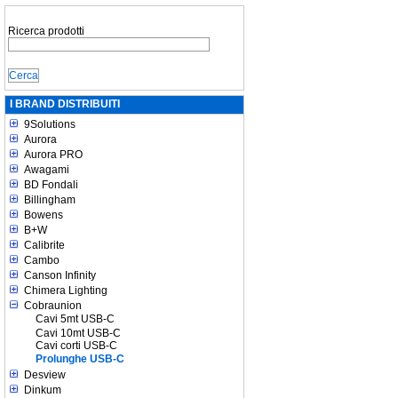
Ricerca prodotti
I BRAND DISTRIBUITI
9Solutions
Aurora
Aurora PRO
Awagami
BD Fondali
Billingham
Bowens
B+W
Calibrite
Cambo
Canson Infinity
Chimera Lighting
Cobraunion
Cavi 5mt USB-C
Cavi 10mt USB-C
Cavi corti USB-C
Prolunghe USB-C
Desview
Dinkum