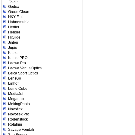
Foldit
Godox
Green Clean
H&Y Filtri
Hahnemuhle
Hedler
Hensel
HiGlide
Jinbei
Jupio
Kaiser
Kaiser PRO
Laowa Pro
Laowa Venus Optics
Leica Sport Optics
LensGo
Linhof
Lume Cube
MediaJet
Megadap
MekingPhoto
Novoflex
Novoflex Pro
Rodenstock
Rotatrim
Savage Fondali
Sun Bounce