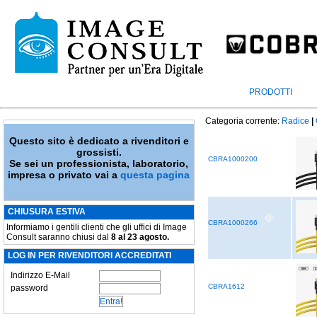
PRODOTTI
Categoria corrente:
Radice
|
Questo sito è dedicato a rivenditori e
grossisti.
CBRA1000200
Se sei un professionista, laboratorio,
impresa o privato vai a
questa pagina
CHIUSURA ESTIVA
CBRA1000266
Informiamo i gentili clienti che gli uffici di Image
Consult saranno chiusi dal
8 al 23 agosto.
LOG IN PER RIVENDITORI ACCREDITATI
Indirizzo E-Mail
CBRA1612
password