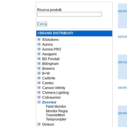
Ricerca prodotti
DSVD
I BRAND DISTRIBUITI
DSVO
9Solutions
Aurora
Aurora PRO
Awagami
BD Fondali
DSVO
Billingham
Bowens
B+W
Calibrite
Cambo
Canson Infinity
DSVR7
Chimera Lighting
Cobraunion
Desview
Field Monitor
Monitor Regia
DSVR7
Trasmettitori
Teleprompter
Dinkum