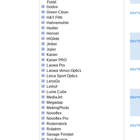
Foldit
Godox
Green Clean
DSVT
H&Y Filtri
Hahnemuhle
Hedler
Hensel
HiGlide
DSVT
Jinbei
Jupio
Kaiser
Kaiser PRO
Laowa Pro
DSVT
Laowa Venus Optics
Leica Sport Optics
LensGo
Linhof
Lume Cube
MediaJet
DSVT
Megadap
MekingPhoto
Novoflex
Novoflex Pro
Rodenstock
DSVT
Rotatrim
Savage Fondali
Sun Bounce