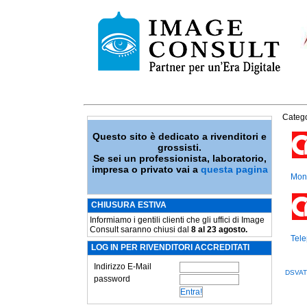
Catego
Questo sito è dedicato a rivenditori e
grossisti.
Se sei un professionista, laboratorio,
impresa o privato vai a
questa pagina
Moni
CHIUSURA ESTIVA
Informiamo i gentili clienti che gli uffici di Image
Consult saranno chiusi dal
8 al 23 agosto.
Tele
LOG IN PER RIVENDITORI ACCREDITATI
Indirizzo E-Mail
DSVA
password