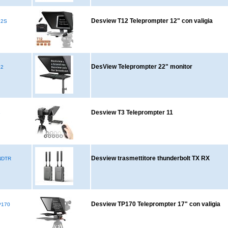
Desview T12 Teleprompter 12" con valigia
12S
DesView Teleprompter 22" monitor
22
Desview T3 Teleprompter 11
3
Desview trasmettitore thunderbolt TX RX
NDTR
Desview TP170 Teleprompter 17" con valigia
P170