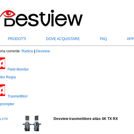
PRODOTTI
DOVE ACQUISTARE
FAQ
APP
ria corrente:
Radice
|
Desview
Field Monitor
tor Regia
Trasmettitori
prompter
Desview trasmettitore atlas 4K TX RX
TLXTR