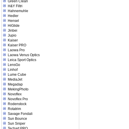
Green Clean
H&Y Filtri
Hahnemuhle
Hedler
Hensel
HiGlide
Jinbei
Jupio
Kaiser
Kaiser PRO
Laowa Pro
Laowa Venus Optics
Leica Sport Optics
LensGo
Linhof
Lume Cube
MediaJet
Megadap
MekingPhoto
Novoflex
Novoflex Pro
Rodenstock
Rotatrim
Savage Fondali
Sun Bounce
Sun Sniper
Techart PRO