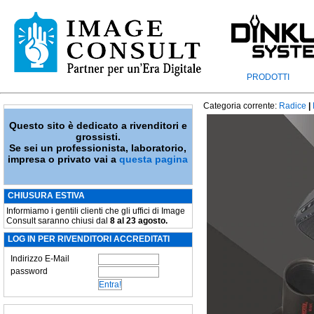
PRODOTTI
Categoria corrente:
Radice
|
Questo sito è dedicato a rivenditori e
grossisti.
Se sei un professionista, laboratorio,
impresa o privato vai a
questa pagina
CHIUSURA ESTIVA
Informiamo i gentili clienti che gli uffici di Image
Consult saranno chiusi dal
8 al 23 agosto.
LOG IN PER RIVENDITORI ACCREDITATI
Indirizzo E-Mail
password