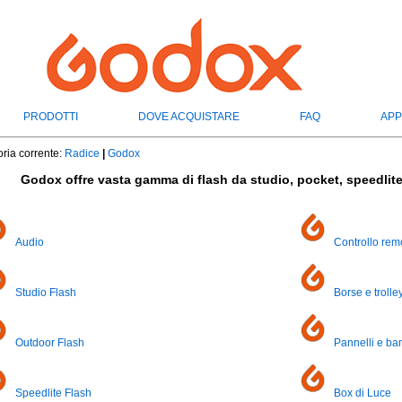
PRODOTTI
DOVE ACQUISTARE
FAQ
APP
ria corrente:
Radice
|
Godox
Godox offre vasta gamma di flash da studio, pocket, speedlite 
Audio
Controllo rem
Studio Flash
Borse e trolle
Outdoor Flash
Pannelli e ba
Speedlite Flash
Box di Luce