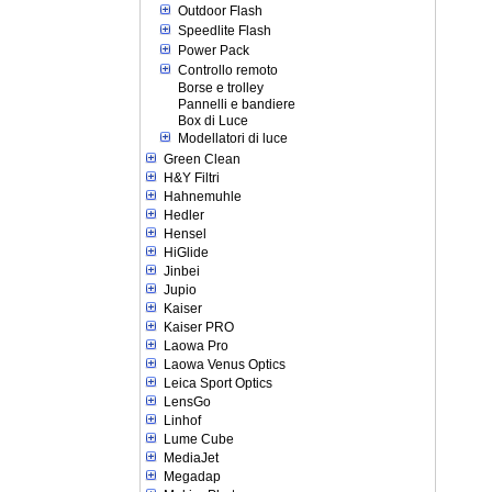
Outdoor Flash
Speedlite Flash
Power Pack
Controllo remoto
Borse e trolley
Pannelli e bandiere
Box di Luce
Modellatori di luce
Green Clean
H&Y Filtri
Hahnemuhle
Hedler
Hensel
HiGlide
Jinbei
Jupio
Kaiser
Kaiser PRO
Laowa Pro
Laowa Venus Optics
Leica Sport Optics
LensGo
Linhof
Lume Cube
MediaJet
Megadap