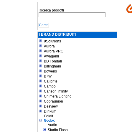
Ricerca prodotti
I BRAND DISTRIBUITI
9Solutions
Aurora
Aurora PRO
Awagami
BD Fondali
Billingham
Bowens
B+W
Calibrite
Cambo
Canson Infinity
Chimera Lighting
Cobraunion
Desview
Dinkum
Foldit
Godox
Audio
Studio Flash