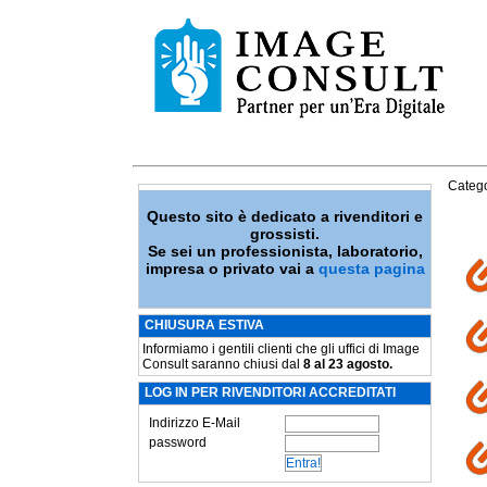
Catego
Questo sito è dedicato a rivenditori e
grossisti.
Se sei un professionista, laboratorio,
impresa o privato vai a
questa pagina
CHIUSURA ESTIVA
Informiamo i gentili clienti che gli uffici di Image
Consult saranno chiusi dal
8 al 23 agosto.
LOG IN PER RIVENDITORI ACCREDITATI
Indirizzo E-Mail
password