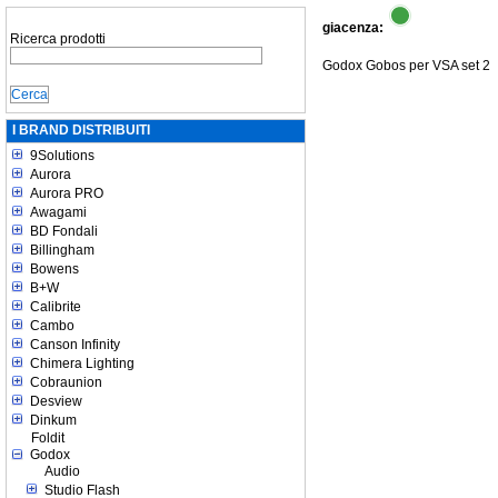
giacenza:
Ricerca prodotti
Godox Gobos per VSA set 2
I BRAND DISTRIBUITI
9Solutions
Aurora
Aurora PRO
Awagami
BD Fondali
Billingham
Bowens
B+W
Calibrite
Cambo
Canson Infinity
Chimera Lighting
Cobraunion
Desview
Dinkum
Foldit
Godox
Audio
Studio Flash