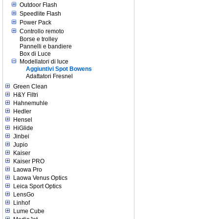
Outdoor Flash
Speedlite Flash
Power Pack
Controllo remoto
Borse e trolley
Pannelli e bandiere
Box di Luce
Modellatori di luce
Aggiuntivi Spot Bowens
Adattatori Fresnel
Green Clean
H&Y Filtri
Hahnemuhle
Hedler
Hensel
HiGlide
Jinbei
Jupio
Kaiser
Kaiser PRO
Laowa Pro
Laowa Venus Optics
Leica Sport Optics
LensGo
Linhof
Lume Cube