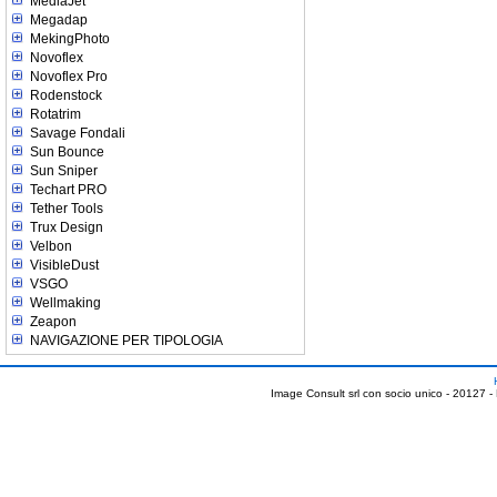
MediaJet
Megadap
MekingPhoto
Novoflex
Novoflex Pro
Rodenstock
Rotatrim
Savage Fondali
Sun Bounce
Sun Sniper
Techart PRO
Tether Tools
Trux Design
Velbon
VisibleDust
VSGO
Wellmaking
Zeapon
NAVIGAZIONE PER TIPOLOGIA
Image Consult srl con socio unico - 20127 -