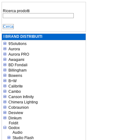
Ricerca prodotti
I BRAND DISTRIBUITI
9Solutions
Aurora
Aurora PRO
Awagami
BD Fondali
Billingham
Bowens
B+W
Calibrite
Cambo
Canson Infinity
Chimera Lighting
Cobraunion
Desview
Dinkum
Foldit
Godox
Audio
Studio Flash