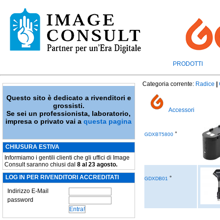
PRODOTTI
Categoria corrente:
Radice
|
Questo sito è dedicato a rivenditori e
grossisti.
Accessori
Se sei un professionista, laboratorio,
impresa o privato vai a
questa pagina
°
GDXBT5800
CHIUSURA ESTIVA
Informiamo i gentili clienti che gli uffici di Image
Consult saranno chiusi dal
8 al 23 agosto.
LOG IN PER RIVENDITORI ACCREDITATI
°
GDXDB01
Indirizzo E-Mail
password