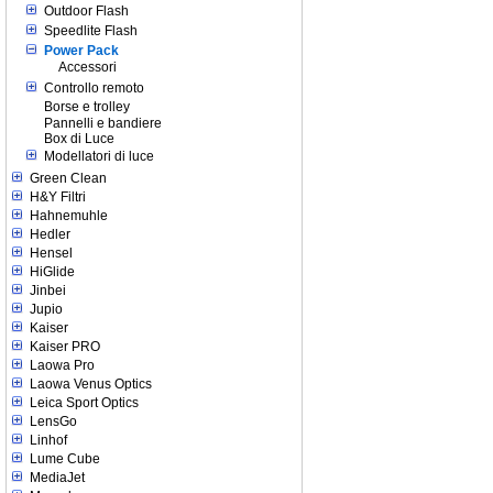
Outdoor Flash
Speedlite Flash
Power Pack
Accessori
Controllo remoto
Borse e trolley
Pannelli e bandiere
Box di Luce
Modellatori di luce
Green Clean
H&Y Filtri
Hahnemuhle
Hedler
Hensel
HiGlide
Jinbei
Jupio
Kaiser
Kaiser PRO
Laowa Pro
Laowa Venus Optics
Leica Sport Optics
LensGo
Linhof
Lume Cube
MediaJet