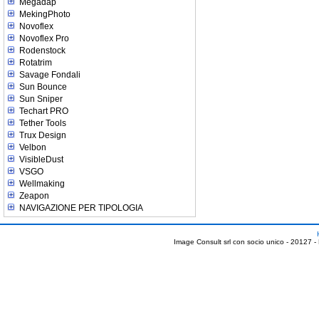
Megadap
MekingPhoto
Novoflex
Novoflex Pro
Rodenstock
Rotatrim
Savage Fondali
Sun Bounce
Sun Sniper
Techart PRO
Tether Tools
Trux Design
Velbon
VisibleDust
VSGO
Wellmaking
Zeapon
NAVIGAZIONE PER TIPOLOGIA
Image Consult srl con socio unico - 20127 -