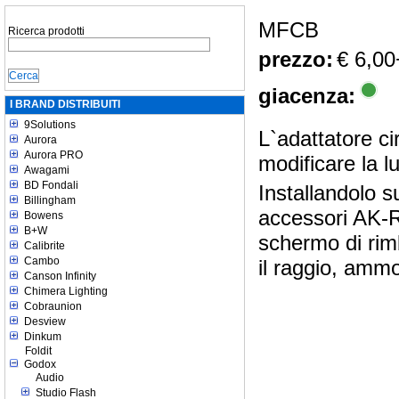
MFCB
Ricerca prodotti
prezzo:
€ 6,00
giacenza:
I BRAND DISTRIBUITI
9Solutions
L`adattatore ci
Aurora
Aurora PRO
modificare la 
Awagami
BD Fondali
Installandolo su
Billingham
accessori AK-R1
Bowens
B+W
schermo di rimba
Calibrite
Cambo
il raggio, ammor
Canson Infinity
Chimera Lighting
Cobraunion
Desview
Dinkum
Foldit
Godox
Audio
Studio Flash