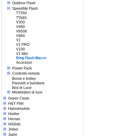
Outdoor Flash
Speedlite Flash
TT350
TT685
V350
V480
V850II
V860
V1
V1 PRO
V100
V1 Mid
Ring Flash Macro
Accessori
Power Pack
Controllo remoto
Borse e trolley
Pannelli e bandiere
Box di Luce
Modellatori di luce
Green Clean
H&Y Filtri
Hahnemuhle
Hedler
Hensel
HiGlide
Jinbei
Jupio