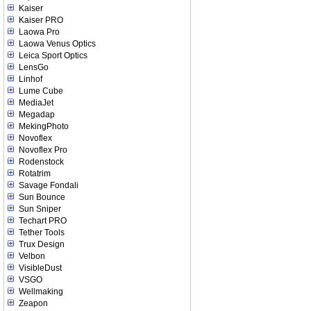
Kaiser
Kaiser PRO
Laowa Pro
Laowa Venus Optics
Leica Sport Optics
LensGo
Linhof
Lume Cube
MediaJet
Megadap
MekingPhoto
Novoflex
Novoflex Pro
Rodenstock
Rotatrim
Savage Fondali
Sun Bounce
Sun Sniper
Techart PRO
Tether Tools
Trux Design
Velbon
VisibleDust
VSGO
Wellmaking
Zeapon