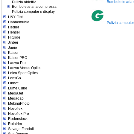
Bombolette aria
Pulizia obiettivi
Bombolette aria compressa
Pulizia computer e display
H&Y Filtri
Hahnemuhle
Pulizia computer
Hedler
Hensel
HiGlide
Jinbei
Jupio
Kaiser
Kaiser PRO
Laowa Pro
Laowa Venus Optics
Leica Sport Optics
LensGo
Linhof
Lume Cube
MediaJet
Megadap
MekingPhoto
Novoflex
Novoflex Pro
Rodenstock
Rotatrim
Savage Fondali
Sun Bounce