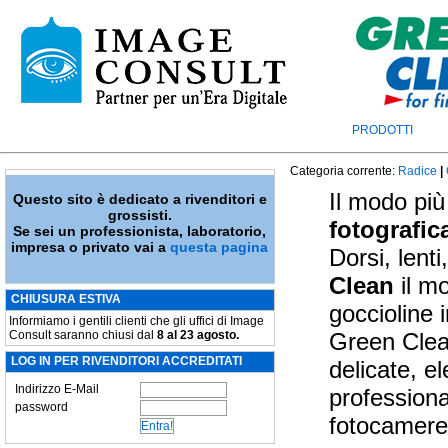
PRODOTTI
Categoria corrente:
Radice
|
Il modo più
Questo sito è dedicato a rivenditori e
grossisti.
fotografic
Se sei un professionista, laboratorio,
impresa o privato vai a
questa pagina
Dorsi, lenti
Clean
il m
CHIUSURA ESTIVA
goccioline 
Informiamo i gentili clienti che gli uffici di Image
Consult saranno chiusi dal
8 al 23 agosto.
Green Clean
LOG IN PER RIVENDITORI ACCREDITATI
delicate, el
Indirizzo E-Mail
professiona
password
fotocamere