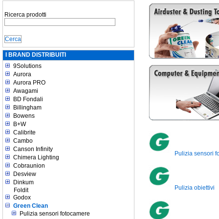
Ricerca prodotti
I BRAND DISTRIBUITI
9Solutions
Aurora
Aurora PRO
Awagami
BD Fondali
Billingham
Bowens
B+W
Calibrite
Cambo
Canson Infinity
Pulizia sensori 
Chimera Lighting
Cobraunion
Desview
Dinkum
Pulizia obiettivi
Foldit
Godox
Green Clean
Pulizia sensori fotocamere