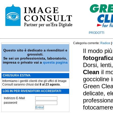
PRODOTTI
Categoria corrente:
Radice
|
Il modo più
Questo sito è dedicato a rivenditori e
grossisti.
fotografic
Se sei un professionista, laboratorio,
impresa o privato vai a
questa pagina
Dorsi, lenti
Clean
il m
CHIUSURA ESTIVA
goccioline 
Informiamo i gentili clienti che gli uffici di Image
Consult saranno chiusi dal
8 al 23 agosto.
Green Clean
LOG IN PER RIVENDITORI ACCREDITATI
delicate, el
Indirizzo E-Mail
professiona
password
fotocamere