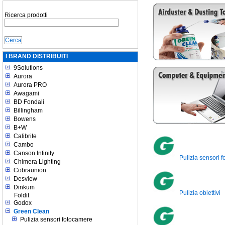
Ricerca prodotti
I BRAND DISTRIBUITI
9Solutions
Aurora
Aurora PRO
Awagami
BD Fondali
Billingham
Bowens
B+W
Calibrite
Cambo
Canson Infinity
Pulizia sensori 
Chimera Lighting
Cobraunion
Desview
Dinkum
Pulizia obiettivi
Foldit
Godox
Green Clean
Pulizia sensori fotocamere