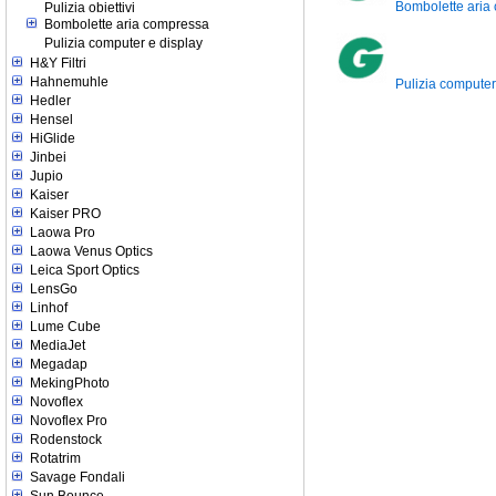
Bombolette aria
Pulizia obiettivi
Bombolette aria compressa
Pulizia computer e display
H&Y Filtri
Hahnemuhle
Pulizia computer
Hedler
Hensel
HiGlide
Jinbei
Jupio
Kaiser
Kaiser PRO
Laowa Pro
Laowa Venus Optics
Leica Sport Optics
LensGo
Linhof
Lume Cube
MediaJet
Megadap
MekingPhoto
Novoflex
Novoflex Pro
Rodenstock
Rotatrim
Savage Fondali
Sun Bounce