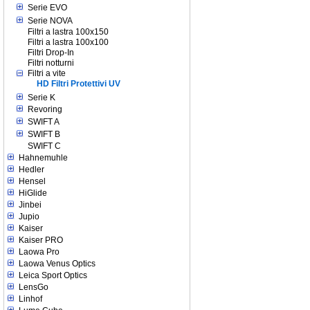
Serie EVO
Serie NOVA
Filtri a lastra 100x150
Filtri a lastra 100x100
Filtri Drop-In
Filtri notturni
Filtri a vite
HD Filtri Protettivi UV
Serie K
Revoring
SWIFT A
SWIFT B
SWIFT C
Hahnemuhle
Hedler
Hensel
HiGlide
Jinbei
Jupio
Kaiser
Kaiser PRO
Laowa Pro
Laowa Venus Optics
Leica Sport Optics
LensGo
Linhof