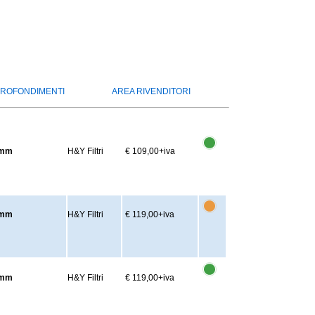
ROFONDIMENTI
AREA RIVENDITORI
62mm
H&Y Filtri
€ 109,00
+iva
77mm
H&Y Filtri
€ 119,00
+iva
82mm
H&Y Filtri
€ 119,00
+iva