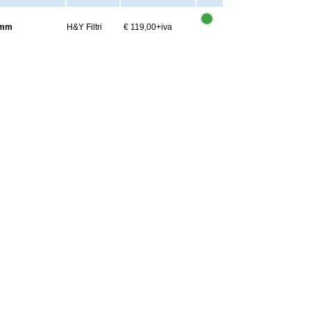
82mm
H&Y Filtri
€ 119,00
+iva