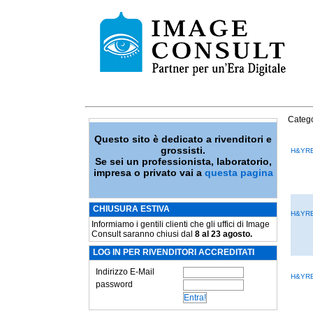
Catego
Questo sito è dedicato a rivenditori e
grossisti.
H&YRB
Se sei un professionista, laboratorio,
impresa o privato vai a
questa pagina
CHIUSURA ESTIVA
H&YRB
Informiamo i gentili clienti che gli uffici di Image
Consult saranno chiusi dal
8 al 23 agosto.
LOG IN PER RIVENDITORI ACCREDITATI
Indirizzo E-Mail
H&YRB
password