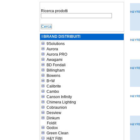
Ricerca prodotti
H&YRB
I BRAND DISTRIBUITI
H&YRB
9Solutions
Aurora
Aurora PRO
Awagami
BD Fondali
H&YRB
Billingham
Bowens
B+W
Calibrite
Cambo
H&YRB
Canson Infinity
Chimera Lighting
Cobraunion
Desview
Dinkum
Foldit
H&YRB
Godox
Green Clean
H&Y Filtri