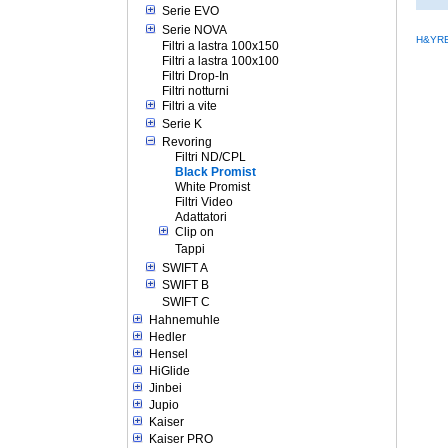
Serie EVO
Serie NOVA
H&YRB
Filtri a lastra 100x150
Filtri a lastra 100x100
Filtri Drop-In
Filtri notturni
Filtri a vite
Serie K
Revoring
Filtri ND/CPL
Black Promist
White Promist
Filtri Video
Adattatori
Clip on
Tappi
SWIFT A
SWIFT B
SWIFT C
Hahnemuhle
Hedler
Hensel
HiGlide
Jinbei
Jupio
Kaiser
Kaiser PRO