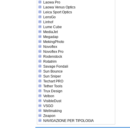
Laowa Pro
Laowa Venus Optics
Leica Sport Optics
LensGo
Linhof
Lume Cube
MediaJet
Megadap
MekingPhoto
Novoflex
Novoflex Pro
Rodenstock
Rotatrim
Savage Fondali
Sun Bounce
Sun Sniper
Techart PRO
Tether Tools
Trux Design
Velbon
VisibleDust
VSGO
Wellmaking
Zeapon
NAVIGAZIONE PER TIPOLOGIA