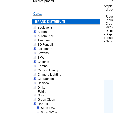
Ricerca prodotti
Ampiam
nel pa
- Ridu
- Ridu
I BRAND DISTRIBUITI
- Crea
- Ideal
9Solutions
- Disp
Aurora
- Disp
Aurora PRO
portafi
Awagami
- Nano
BD Fondali
Billingham
Bowens
B+W
Calibrite
Cambo
Canson Infinity
Chimera Lighting
Cobraunion
Desview
Dinkum
Foldit
Godox
Green Clean
H&Y Filtri
Serie EVO
Serie NOVA