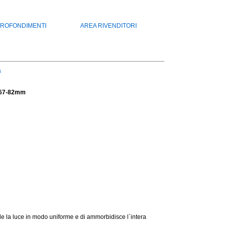
ROFONDIMENTI
AREA RIVENDITORI
a
L 67-82mm
fonde la luce in modo uniforme e di ammorbidisce l`intera