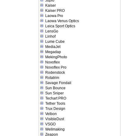
Jupio
Kaiser
Kaiser PRO
Laowa Pro
Laowa Venus Optics
Leica Sport Optics
LensGo
Linhof
Lume Cube
MediaJet
Megadap
MekingPhoto
Novoflex
Novoflex Pro
Rodenstock
Rotatrim
Savage Fondali
Sun Bounce
Sun Sniper
Techart PRO
Tether Tools
Trux Design
Velbon
VisibleDust
VSGO
Wellmaking
Zeapon