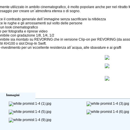
ente utilizzato in ambito cinematografico, è molto popolare anche per nel ritratto fo
esaggio per creare un`atmosfera eterea o di sogno.
ce il contrasto generale dell`immagine senza sacrificare la nitidezza
ce le rughe e gli arrossamenti sul volto delle persone
 un look cinematografico
e per fotografia e riprese video
onibile con gradazione 1/8, 1/4, 1/2
onibile sia montato su REVORING che in versione Clip-on per REVORING (da asso
ltri KH100 o slot Drop-In Swift.
-rivestimento per un`eccellente resistenza all`acqua, alle sbavature e ai graffi
Immagini