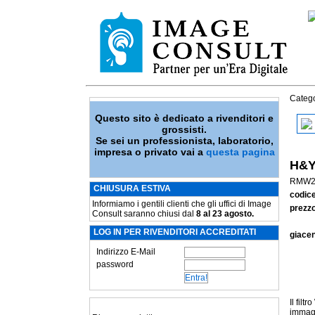
Catego
Questo sito è dedicato a rivenditori e
grossisti.
Se sei un professionista, laboratorio,
impresa o privato vai a
questa pagina
H&Y
RMW2
CHIUSURA ESTIVA
codic
Informiamo i gentili clienti che gli uffici di Image
prezzo
Consult saranno chiusi dal
8 al 23 agosto.
LOG IN PER RIVENDITORI ACCREDITATI
giace
Indirizzo E-Mail
password
Il filt
immagi