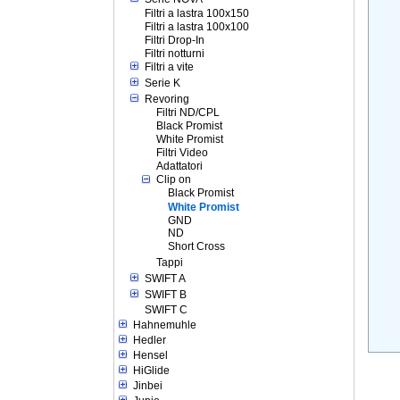
Filtri a lastra 100x150
Filtri a lastra 100x100
Filtri Drop-In
Filtri notturni
Filtri a vite
Serie K
Revoring
Filtri ND/CPL
Black Promist
White Promist
Filtri Video
Adattatori
Clip on
Black Promist
White Promist
GND
ND
Short Cross
Tappi
SWIFT A
SWIFT B
SWIFT C
Hahnemuhle
Hedler
Hensel
HiGlide
Jinbei