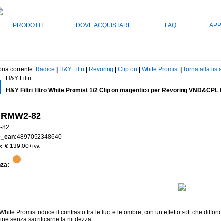
PRODOTTI
DOVE ACQUISTARE
FAQ
APP
ria corrente:
Radice
|
H&Y Filtri
|
Revoring
|
Clip on
|
White Promist
|
Torna alla list
H&Y Filtri
H&Y Filtri filtro White Promist 1/2 Clip on magentico per Revoring VND&CP
RMW2-82
-82
e_ean:
4897052348640
:
€ 139,00
+iva
nza:
ro White Promist riduce il contrasto tra le luci e le ombre, con un effetto soft che dif
ne senza sacrificarne la nitidezza.