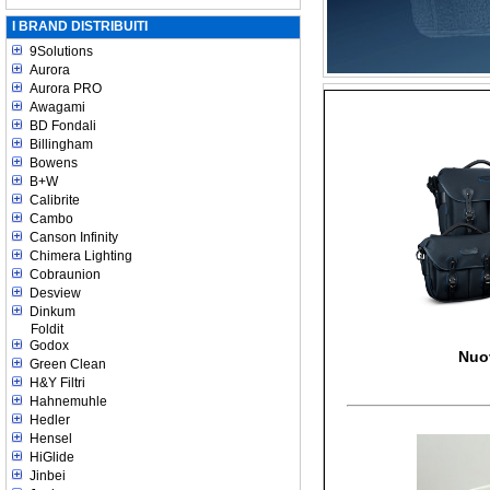
I BRAND DISTRIBUITI
9Solutions
Aurora
Aurora PRO
Awagami
BD Fondali
Billingham
Bowens
B+W
Calibrite
Cambo
Canson Infinity
Chimera Lighting
Cobraunion
Desview
Dinkum
Foldit
Godox
Nuo
Green Clean
H&Y Filtri
Hahnemuhle
Hedler
Hensel
HiGlide
Jinbei