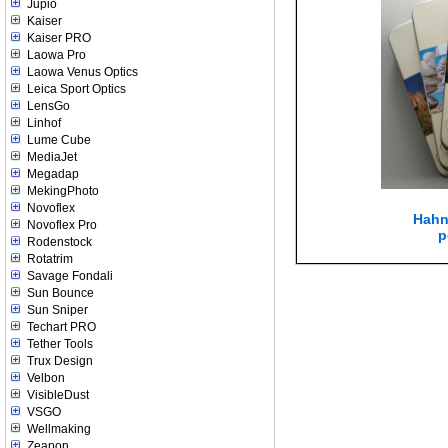
Jupio
Kaiser
Kaiser PRO
Laowa Pro
Laowa Venus Optics
Leica Sport Optics
LensGo
Linhof
Lume Cube
MediaJet
Megadap
MekingPhoto
Novoflex
Hahn
Novoflex Pro
p
Rodenstock
Rotatrim
Savage Fondali
Sun Bounce
Sun Sniper
Techart PRO
Tether Tools
Trux Design
Velbon
VisibleDust
VSGO
Wellmaking
Zeapon