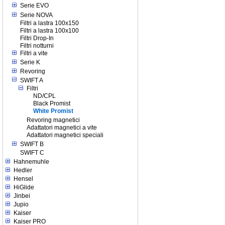
Serie EVO
Serie NOVA
Filtri a lastra 100x150
Filtri a lastra 100x100
Filtri Drop-In
Filtri notturni
Filtri a vite
Serie K
Revoring
SWIFT A
Filtri
ND/CPL
Black Promist
White Promist
Revoring magnetici
Adattatori magnetici a vite
Adattatori magnetici speciali
SWIFT B
SWIFT C
Hahnemuhle
Hedler
Hensel
HiGlide
Jinbei
Jupio
Kaiser
Kaiser PRO