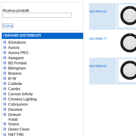
Ricerca prodotti
H&YRW4-82
I BRAND DISTRIBUITI
H&YRW8-77
9Solutions
Aurora
Aurora PRO
Awagami
BD Fondali
H&YRW8-82
Billingham
Bowens
B+W
Calibrite
Cambo
Canson Infinity
Chimera Lighting
Cobraunion
Desview
Dinkum
Foldit
Godox
Green Clean
H&Y Filtri