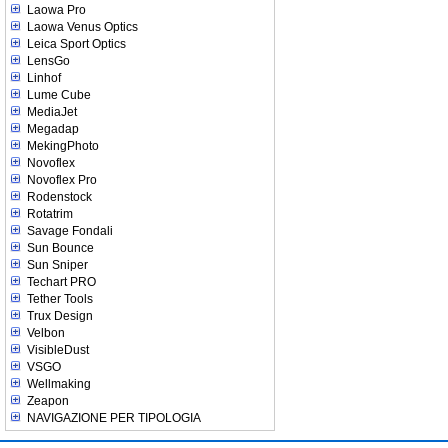
Laowa Pro
Laowa Venus Optics
Leica Sport Optics
LensGo
Linhof
Lume Cube
MediaJet
Megadap
MekingPhoto
Novoflex
Novoflex Pro
Rodenstock
Rotatrim
Savage Fondali
Sun Bounce
Sun Sniper
Techart PRO
Tether Tools
Trux Design
Velbon
VisibleDust
VSGO
Wellmaking
Zeapon
NAVIGAZIONE PER TIPOLOGIA