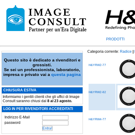
PRODOTTI
Categoria corrente:
Radice
|
Questo sito è dedicato a rivenditori e
grossisti.
H&YRW2-77
Se sei un professionista, laboratorio,
impresa o privato vai a
questa pagina
CHIUSURA ESTIVA
H&YRW2-82
Informiamo i gentili clienti che gli uffici di Image
Consult saranno chiusi dal
8 al 23 agosto.
LOG IN PER RIVENDITORI ACCREDITATI
Indirizzo E-Mail
H&YRW4-77
password