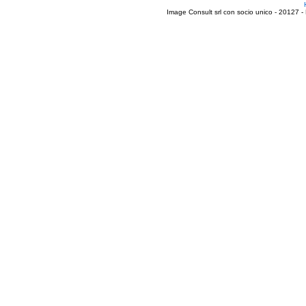
Image Consult srl con socio unico - 20127 -