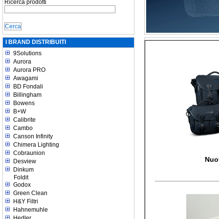
Ricerca prodotti
I BRAND DISTRIBUITI
9Solutions
Aurora
Aurora PRO
Awagami
BD Fondali
Billingham
Bowens
B+W
Calibrite
Cambo
Canson Infinity
Chimera Lighting
Cobraunion
Nuo
Desview
Dinkum
Foldit
Godox
Green Clean
H&Y Filtri
Hahnemuhle
Hedler