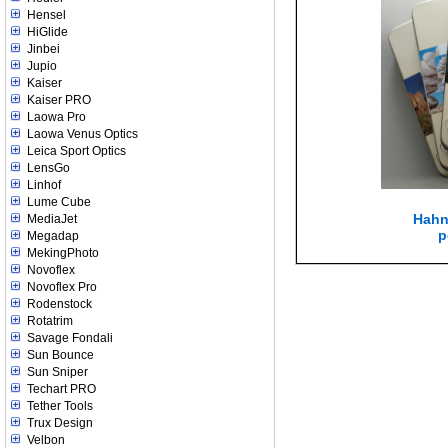
Hensel
HiGlide
Jinbei
Jupio
Kaiser
Kaiser PRO
Laowa Pro
Laowa Venus Optics
Leica Sport Optics
LensGo
Linhof
Lume Cube
Hahn
MediaJet
p
Megadap
MekingPhoto
Novoflex
Novoflex Pro
Rodenstock
Rotatrim
Savage Fondali
Sun Bounce
Sun Sniper
Techart PRO
Tether Tools
Trux Design
Velbon