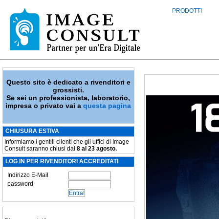
PRODOTTI
Questo sito è dedicato a rivenditori e
grossisti.
Se sei un professionista, laboratorio,
impresa o privato vai a
questa pagina
CHIUSURA ESTIVA
Informiamo i gentili clienti che gli uffici di Image
Consult saranno chiusi dal
8 al 23 agosto.
LOG IN PER RIVENDITORI ACCREDITATI
Indirizzo E-Mail
password