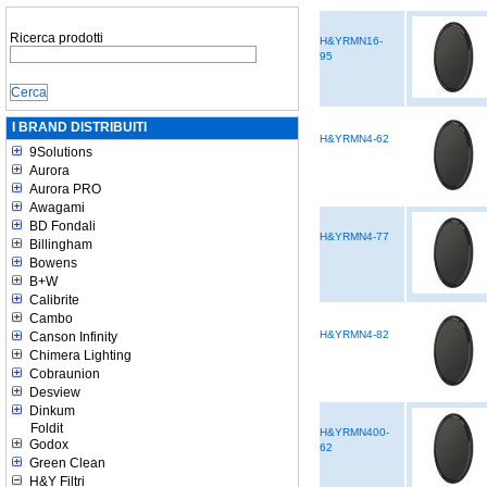
Ricerca prodotti
H&YRMN16-
95
I BRAND DISTRIBUITI
H&YRMN4-62
9Solutions
Aurora
Aurora PRO
Awagami
BD Fondali
H&YRMN4-77
Billingham
Bowens
B+W
Calibrite
Cambo
H&YRMN4-82
Canson Infinity
Chimera Lighting
Cobraunion
Desview
Dinkum
Foldit
H&YRMN400-
Godox
62
Green Clean
H&Y Filtri