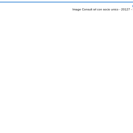
Image Consult srl con socio unico - 20127 -