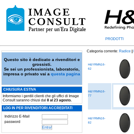
PRODOTTI
Categoria corrente:
Radice
|
Questo sito è dedicato a rivenditori e
grossisti.
H&YRMN16-
Se sei un professionista, laboratorio,
62
impresa o privato vai a
questa pagina
CHIUSURA ESTIVA
H&YRMN16-
Informiamo i gentili clienti che gli uffici di Image
77
Consult saranno chiusi dal
8 al 23 agosto.
LOG IN PER RIVENDITORI ACCREDITATI
Indirizzo E-Mail
H&YRMN16-
password
82