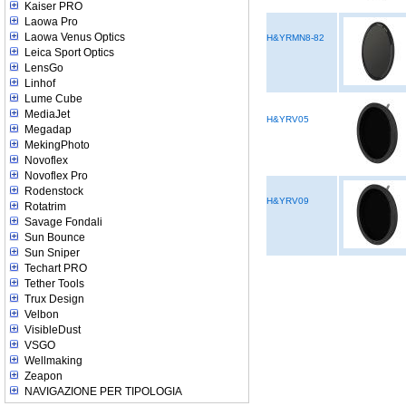
Kaiser PRO
Laowa Pro
Laowa Venus Optics
H&YRMN8-82
Leica Sport Optics
LensGo
Linhof
Lume Cube
MediaJet
H&YRV05
Megadap
MekingPhoto
Novoflex
Novoflex Pro
Rodenstock
H&YRV09
Rotatrim
Savage Fondali
Sun Bounce
Sun Sniper
Techart PRO
Tether Tools
Trux Design
Velbon
VisibleDust
VSGO
Wellmaking
Zeapon
NAVIGAZIONE PER TIPOLOGIA