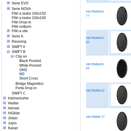
Serie EVO
Serie NOVA
H&YRMN400-
Filtri a lastra 100x150
77
Filtri a lastra 100x100
Filtri Drop-In
Filtri notturni
Filtri a vite
Serie K
H&YRMN400-
Revoring
82
SWIFT A
SWIFT B
Clip on
Black Promist
H&YRMN400-
White Promist
95
GND
ND
Short Cross
Bridge Magnetico
Porta Drop in
H&YRMN8-62
SWIFT C
Hahnemuhle
Hedler
Hensel
HiGlide
H&YRMN8-77
Jinbei
Jupio
Kaiser