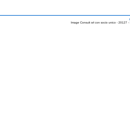
Image Consult srl con socio unico - 20127 -