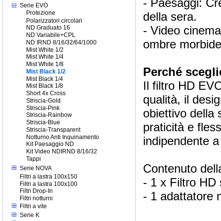
- Paesaggi: Cr
Serie EVO
Protezione
della sera.
Polarizzatori circolari
- Video cinemat
ND Graduato 16
ND Variabile+CPL
ombre morbide
ND IRND 8/16/32/64/1000
Mist White 1/2
Mist White 1/4
Mist White 1/8
Perché scegli
Mist Black 1/2
Mist Black 1/4
Il filtro HD EV
Mist Black 1/8
Short 4x Cross
qualità, il des
Striscia-Gold
Striscia-Pink
obiettivo della
Striscia-Rainbow
Striscia-Blue
praticità e fles
Striscia-Transparent
Notturno Anti Inquinamento
indipendente a 
Kit Paesaggio ND
Kit Video NDIRND 8/16/32
Tappi
Contenuto dell
Serie NOVA
Filtri a lastra 100x150
- 1 x Filtro H
Filtri a lastra 100x100
Filtri Drop-In
- 1 adattatore
Filtri notturni
Filtri a vite
Serie K