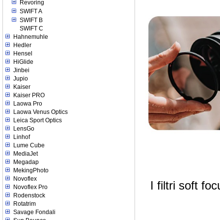
Revoring
SWIFT A
SWIFT B
SWIFT C
Hahnemuhle
Hedler
Hensel
HiGlide
Jinbei
Jupio
Kaiser
Kaiser PRO
Laowa Pro
Laowa Venus Optics
Leica Sport Optics
LensGo
Linhof
Lume Cube
MediaJet
Megadap
MekingPhoto
Novoflex
I filtri soft 
Novoflex Pro
Rodenstock
Rotatrim
Savage Fondali