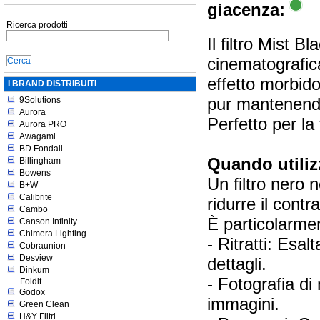
giacenza:
Ricerca prodotti
Il filtro Mist 
cinematografica
effetto morbido
I BRAND DISTRIBUITI
pur mantenendo
9Solutions
Aurora
Perfetto per la 
Aurora PRO
Awagami
BD Fondali
Quando utilizz
Billingham
Bowens
Un filtro nero 
B+W
Calibrite
ridurre il cont
Cambo
È particolarmen
Canson Infinity
Chimera Lighting
- Ritratti: Esal
Cobraunion
Desview
dettagli.
Dinkum
- Fotografia d
Foldit
Godox
immagini.
Green Clean
H&Y Filtri