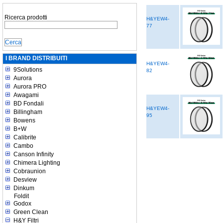
Ricerca prodotti
H&YEW4-
77
I BRAND DISTRIBUITI
H&YEW4-
9Solutions
82
Aurora
Aurora PRO
Awagami
BD Fondali
H&YEW4-
Billingham
95
Bowens
B+W
Calibrite
Cambo
Canson Infinity
Chimera Lighting
Cobraunion
Desview
Dinkum
Foldit
Godox
Green Clean
H&Y Filtri