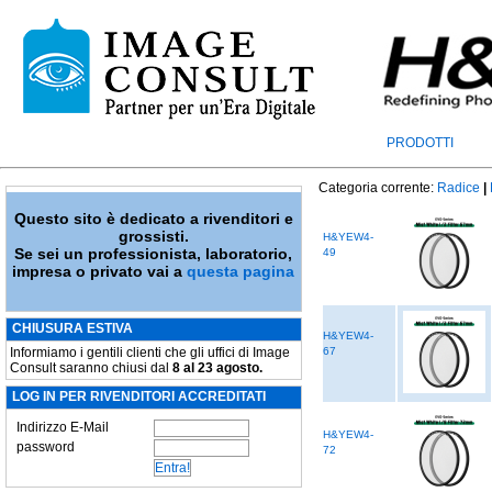
PRODOTTI
Categoria corrente:
Radice
|
Questo sito è dedicato a rivenditori e
grossisti.
H&YEW4-
Se sei un professionista, laboratorio,
49
impresa o privato vai a
questa pagina
CHIUSURA ESTIVA
H&YEW4-
Informiamo i gentili clienti che gli uffici di Image
67
Consult saranno chiusi dal
8 al 23 agosto.
LOG IN PER RIVENDITORI ACCREDITATI
Indirizzo E-Mail
H&YEW4-
password
72