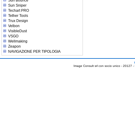
Sun Bounce
Sun Sniper
Techart PRO
Tether Tools
Trux Design
Velbon
VisibleDust
VSGO
Wellmaking
Zeapon
NAVIGAZIONE PER TIPOLOGIA
Image Consult srl con socio unico - 20127 -