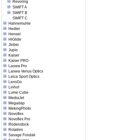
Revoring
SWIFT A
SWIFT B
SWIFT C
Hahnemuhle
Hedler
Hensel
HiGlide
Jinbei
Jupio
Kaiser
Kaiser PRO
Laowa Pro
Laowa Venus Optics
Leica Sport Optics
LensGo
Linhof
Lume Cube
MediaJet
Megadap
MekingPhoto
Novoflex
Novoflex Pro
Rodenstock
Rotatrim
Savage Fondali