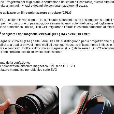
rto. Progettato per migliorare la saturazione dei colori e il contrasto, questo filtro rid
vita a immagini vivaci e dettagliate con una maggiore nitidezza.
 utilizzare un filtro polarizzatore circolare (CPL)?
i CPL eccellono in vari scenari, tra cui la luce solare intensa e le scene con superfici 
ci per l`acquisizione di paesaggi, dove intensificano i colori del cielo, del fogliame
ione atmosferica. Inoltre, i filtri CPL migliorano i ritratti in esterno riducendo al minimo
 scegliere i filtri magnetici circolari (CPL) H&Y Serie HD EVO?
ri magnetici circolari (CPL) della Serie HD EVO si distinguono per la progettazione di 
ali di alta qualità e rivestimenti multipli avanzati, riducono efficacemente i rifless
zza e contrasto. Inoltre, i filtri circolari magnetici (CPL) della serie HD EVO sono du
fi che cercano risultati di livello professionale.
uto della confezione:
ltro polarizzatore circolare magnetico CPL serie HD EVO
attatore magnetico per obiettivo serie EVO