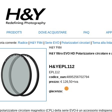
PRODOTTI
DOVE ACQUISTARE
FAQ
APP
ria corrente:
Radice
|
H&Y Filtri
|
Serie EVO
|
Polarizzatori circolari
|
Torna alla lista
H&Y Filtri
H&Y filtro EVO HD Polarizzatore circolare 
H&YEPL112
EPL112
codice_ean:
4895256702794
prezzo:
€ 126,50
+iva
giacenza:
tro polarizzatore circolare magnetico (CPL) della serie EVO è un accessorio indispensa