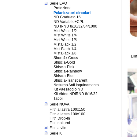
Serie EVO
Protezione
Polarizzatori circolari
ND Graduato 16
ND Variabile+CPL
ND IRND 8/16/32/64/1000
Mist White 1/2
Mist White 1/4
Mist White 1/8
Mist Black 1/2
Mist Black 1/4
Mist Black 1/8
Eli
Short 4x Cross
Striscia-Gold
Striscia-Pink
Striscia-Rainbow
Striscia-Blue
Striscia-Transparent
Notturno Anti Inquinamento
Kit Paesaggio ND
Kit Video NDIRND 8/16/32
Tappi
Serie NOVA
Filtri a lastra 100x150
Filtri a lastra 100x100
Filtri Drop-In
Filtri notturni
Filtri a vite
Serie K