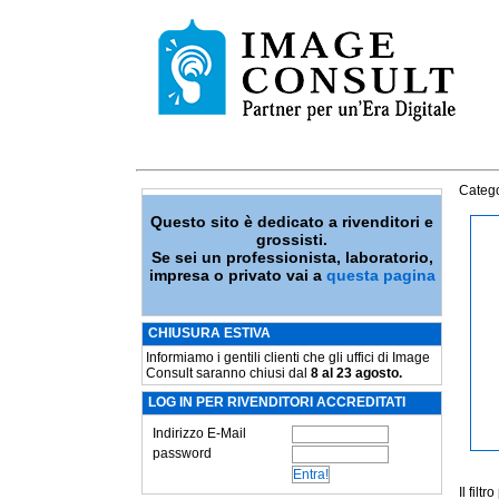
Catego
Questo sito è dedicato a rivenditori e
grossisti.
Se sei un professionista, laboratorio,
impresa o privato vai a
questa pagina
CHIUSURA ESTIVA
Informiamo i gentili clienti che gli uffici di Image
Consult saranno chiusi dal
8 al 23 agosto.
LOG IN PER RIVENDITORI ACCREDITATI
Indirizzo E-Mail
password
Il fil