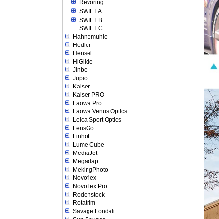
Revoring
SWIFT A
SWIFT B
SWIFT C
Hahnemuhle
Hedler
Hensel
HiGlide
Jinbei
Jupio
Kaiser
Kaiser PRO
Laowa Pro
Laowa Venus Optics
Leica Sport Optics
LensGo
Linhof
Lume Cube
MediaJet
Megadap
MekingPhoto
Novoflex
Novoflex Pro
Rodenstock
Rotatrim
Savage Fondali