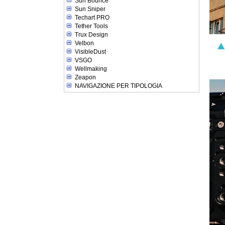
Sun Bounce
Sun Sniper
Techart PRO
Tether Tools
Trux Design
Velbon
VisibleDust
VSGO
Wellmaking
Zeapon
NAVIGAZIONE PER TIPOLOGIA