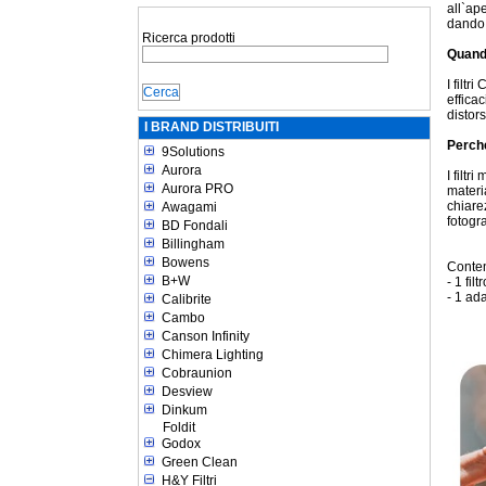
all`ape
dando 
Ricerca prodotti
Quando
I filtr
effica
distors
I BRAND DISTRIBUITI
Perché
9Solutions
Aurora
I filt
Aurora PRO
materi
chiare
Awagami
fotogra
BD Fondali
Billingham
Bowens
Conten
B+W
- 1 fi
- 1 ad
Calibrite
Cambo
Canson Infinity
Chimera Lighting
Cobraunion
Desview
Dinkum
Foldit
Godox
Green Clean
H&Y Filtri