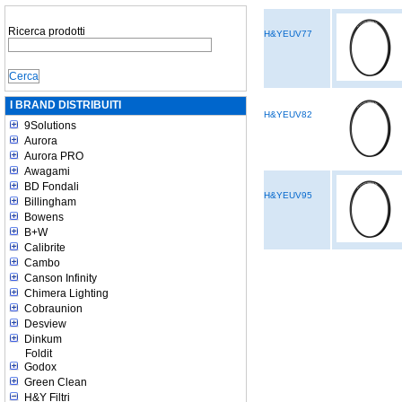
Ricerca prodotti
H&YEUV77
I BRAND DISTRIBUITI
H&YEUV82
9Solutions
Aurora
Aurora PRO
Awagami
BD Fondali
H&YEUV95
Billingham
Bowens
B+W
Calibrite
Cambo
Canson Infinity
Chimera Lighting
Cobraunion
Desview
Dinkum
Foldit
Godox
Green Clean
H&Y Filtri