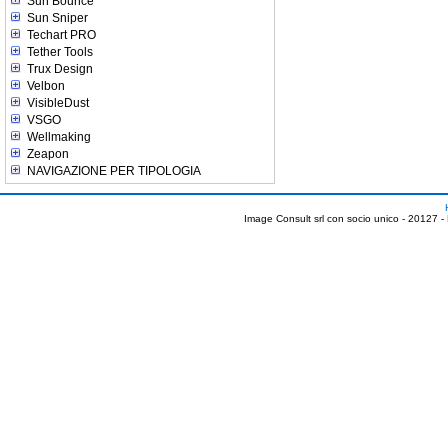
Sun Bounce
Sun Sniper
Techart PRO
Tether Tools
Trux Design
Velbon
VisibleDust
VSGO
Wellmaking
Zeapon
NAVIGAZIONE PER TIPOLOGIA
Image Consult srl con socio unico - 20127 -