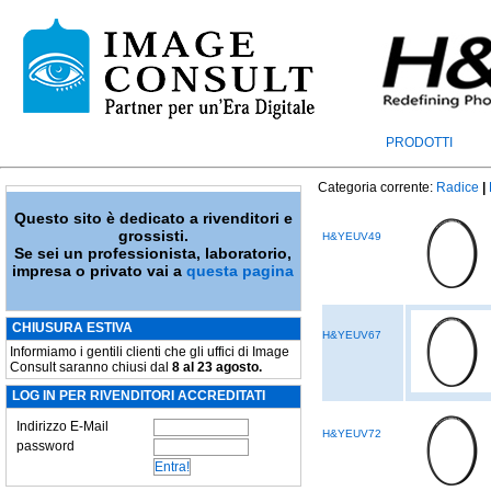
PRODOTTI
Categoria corrente:
Radice
|
Questo sito è dedicato a rivenditori e
grossisti.
H&YEUV49
Se sei un professionista, laboratorio,
impresa o privato vai a
questa pagina
CHIUSURA ESTIVA
H&YEUV67
Informiamo i gentili clienti che gli uffici di Image
Consult saranno chiusi dal
8 al 23 agosto.
LOG IN PER RIVENDITORI ACCREDITATI
Indirizzo E-Mail
H&YEUV72
password