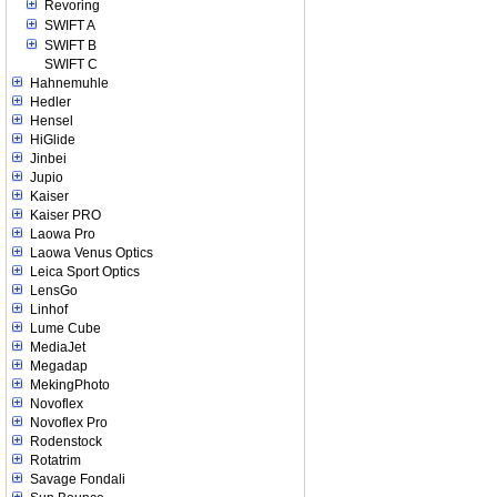
Revoring
SWIFT A
SWIFT B
SWIFT C
Hahnemuhle
Hedler
Hensel
HiGlide
Jinbei
Jupio
Kaiser
Kaiser PRO
Laowa Pro
Laowa Venus Optics
Leica Sport Optics
LensGo
Linhof
Lume Cube
MediaJet
Megadap
MekingPhoto
Novoflex
Novoflex Pro
Rodenstock
Rotatrim
Savage Fondali